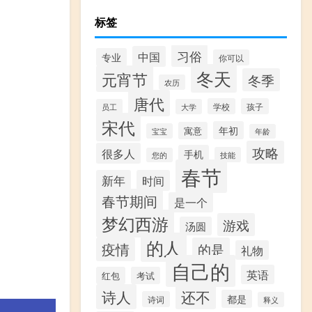
标签
习俗
中国
专业
你可以
冬天
元宵节
冬季
农历
唐代
学校
孩子
员工
大学
宋代
年初
寓意
宝宝
年龄
攻略
很多人
手机
技能
您的
春节
新年
时间
春节期间
是一个
梦幻西游
游戏
汤圆
的人
疫情
的是
礼物
自己的
英语
红包
考试
诗人
还不
都是
诗词
释义