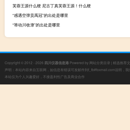
芙蓉王源什么梗 尼古丁真芙蓉王源！什么梗
“感遇空弹贡禹冠”的出处是哪里
“箒动川收潦”的出处是哪里
Copyright © 2012 - 2026
四川仪器信息港
Powered by
网站分类目录
|
精选推荐
声明：本站内容来自互联网，如信息有错误可发邮件到f_fb#foxmail.com说明
本站仅为个人兴趣爱好，不接盈利性广告及商业合作