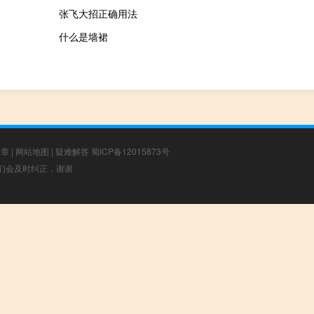
张飞大招正确用法
什么是墙裙
文章
|
网站地图
|
疑难解答
蜀ICP备12015873号
，我们会及时纠正，谢谢