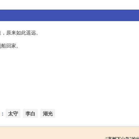
道，原来如此遥远。
划船回家。
：
太守
李白
湖光
“高树下山鸟”的