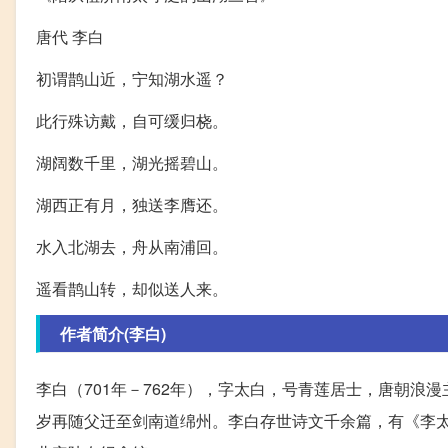
唐代 李白
初谓鹊山近，宁知湖水遥？
此行殊访戴，自可缓归桡。
湖阔数千里，湖光摇碧山。
湖西正有月，独送李膺还。
水入北湖去，舟从南浦回。
遥看鹊山转，却似送人来。
作者简介(李白)
李白（701年－762年），字太白，号青莲居士，唐朝浪漫
岁再随父迁至剑南道绵州。李白存世诗文千余篇，有《李太