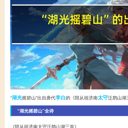
湖光
李白
太守
“
摇碧山”出自唐代
的《陪从祖济南
泛鹊山湖
“湖光摇碧山”全诗
《陪从祖济南太守泛鹊山湖三首》