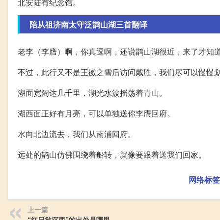
北安陆有纪念馆。
陪从祖济南太守泛鹊山湖三首翻译
老李（李膺）啊，你真逗啊，还说鹊山湖很近，来了才知
不过，此行又不是王徽之雪后访问戴胜，我们尽可以慢慢
湖面宽阔达几千里，湖光水波摇荡着青山。
湖西面正好有月亮，可以单独送你李膺回府。
水向北边流去，我们从南浦回府。
远处的鹊山仿佛围绕着船转，就像要跟着送我们回家。
网络标签
上一篇
“红日欲沉西”的出处是哪里