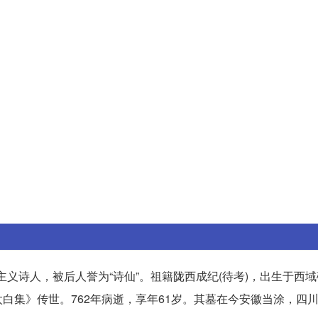
主义诗人，被后人誉为“诗仙”。祖籍陇西成纪(待考)，出生于西域
白集》传世。762年病逝，享年61岁。其墓在今安徽当涂，四