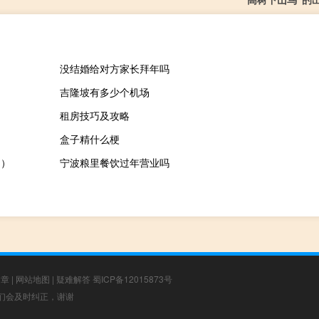
没结婚给对方家长拜年吗
吉隆坡有多少个机场
租房技巧及攻略
盒子精什么梗
品）
宁波粮里餐饮过年营业吗
文章
|
网站地图
|
疑难解答
蜀ICP备12015873号
，我们会及时纠正，谢谢