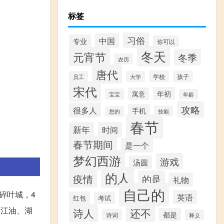
标签
习俗
中国
专业
你可以
冬天
元宵节
冬季
农历
唐代
学校
孩子
员工
大学
宋代
年初
寓意
宝宝
年龄
攻略
很多人
手机
技能
您的
春节
新年
时间
春节期间
是一个
梦幻西游
游戏
汤圆
的人
疫情
的是
礼物
自己的
碎叶城，4
英语
红包
考试
川江油、湖
诗人
还不
都是
诗词
释义