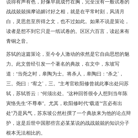
说得有声有色，好像早就成竹在胸，完全没有一般试卷的
战战兢兢揣摩谄媚讨好之相，就是在平常时刻，风清月
白，灵思忽至所得之文，也不过如此。如果不说是策论，
读者是想不到它只是一纸试卷的。区区六百言，读起来有
青铜之音。
苏轼的这篇策论，至今令人激动的依然是它自由思想的魅
力。此文曾经引发一个著名的典故，在文中，东坡写
道：“当尧之时，皋陶为士。将杀人，皋陶曰：“杀之’，
三。尧曰：“宥之’，三。”主考官欧阳修曾就此事出处问苏
轼，苏轼答云：“何须出处。”这种回答很令人想到当年陈
寅恪先生“不尊奉”。尤其，欧阳修时代“载道”“言必有出
处”乃是风气，苏东坡公然杜撰了一个典故来为他的论点辩
护，这是后世中国那些言必某某说的战战兢兢的知识分子
根本无法相比的。