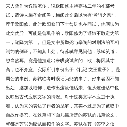
宋人曾作为逸话流传，说欧阳修主持嘉祐二年的礼部考
试，请诗人梅圣俞阅卷，梅阅此文后以为有“孟轲之风”，
荐于欧阳修。此时欧阳修门下士曾巩也在同试，他俩认为
此文优异，可能是曾巩作的，欧阳修为了避嫌不敢定为第
一，遂降为第二。但是文中所举尧与皋陶的对刑法的互相
制约的例证，不知其出处，待苏轼拜见问他，苏轼笑道：
想当然耳。竟是他捏造出来哄骗试官的，欧，梅因其才
高，也不介意。实际所引事例出于《礼记·文王世子》。是
周公的事例。苏轼临考时误记为尧的事了。好事者因不知
出处，遂加以增饰，造作出这段佳话来。但从这佳话中也
反映出古代应试文字的情况。对于这类文字不应过于执
着，认为真的表达了作者的见解，其实不过是为了被取中
而故作姿态。在这篇和下面几篇所选的苏轼的几篇论文，
就都是苏轼为应试而拟作的文字。苏轼在其《答李之仪