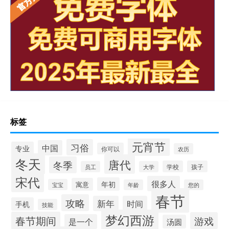
标签
元宵节
习俗
中国
专业
你可以
农历
冬天
唐代
冬季
学校
孩子
员工
大学
宋代
很多人
年初
寓意
宝宝
年龄
您的
春节
攻略
新年
时间
手机
技能
梦幻西游
春节期间
游戏
是一个
汤圆