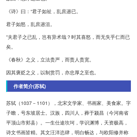
《诗》曰：“君子如祉，乱庶遄已。
君子如怒，乱庶遄沮。
”夫君子之已乱，岂有异术哉？时其喜怒，而无失乎仁而已
矣。
《春秋》之义，立法贵严，而责人贵宽。
因其褒贬之义，以制赏罚，亦忠厚之至也。
作者简介(苏轼)
苏轼（1037－1101），北宋文学家、书画家、美食家。字
子瞻，号东坡居士。汉族，四川人，葬于颍昌（今河南省
平顶山市郏县）。一生仕途坎坷，学识渊博，天资极高，
诗文书画皆精。其文汪洋恣肆，明白畅达，与欧阳修并称