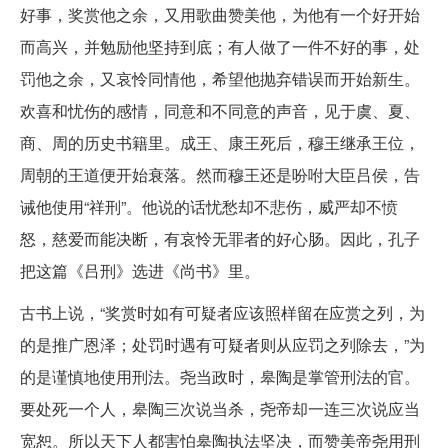
好事，奖赏他之余，又用歌曲赞美他，为他有一个好开始
而高兴，并勉励他坚持到底；有人做了一件不好的事，处
罚他之余，又哀怜同情他，希望他抛弃错误而开始新生。
欢喜和忧伤的感情，同意和不同意的声音，见于虞、夏、
商、周的历史书籍里。成王、康王死后，穆王继承王位，
周朝的王道便开始衰落。然而穆王还是吩咐大臣吕侯，告
诫他使用“祥刑”。他说的话忧愁却不悲伤，威严却不愤
怒，慈爱而能决断，有哀怜无罪者的好心肠。因此，孔子
把这篇《吕刑》选进《尚书》里。
古书上说，“奖赏时如有可疑者应该照样留在应赏之列，为
的是推广恩泽；处罚时遇有可疑者则从应罚之列除去，”为
的是谨慎地使用刑法。尧当政时，皋陶是掌管刑法的官。
要处死一个人，皋陶三次说当杀，尧帝却一连三次说应当
宽恕。所以天下人都害怕皋陶执法坚决，而赞美帝尧用刑