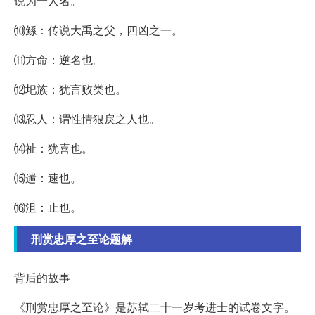
说为一人名。
⑽鲧：传说大禹之父，四凶之一。
⑾方命：逆名也。
⑿圯族：犹言败类也。
⒀忍人：谓性情狠戾之人也。
⒁祉：犹喜也。
⒂遄：速也。
⒃沮：止也。
刑赏忠厚之至论题解
背后的故事
《刑赏忠厚之至论》是苏轼二十一岁考进士的试卷文字。