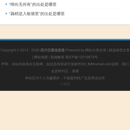
“啼向无何有”的出处是哪里
“藕梢逆入银塘里”的出处是哪里
Copyright © 2012 - 2026
四川仪器信息港
Powered by
网站分类目录
|
精选推荐文章
|
网站地图
|
疑难解答
蜀ICP备12015873号
声明：本站内容来自互联网，如信息有错误可发邮件到f_fb#foxmail.com说明，我们
会及时纠正，谢谢
本站仅为个人兴趣爱好，不接盈利性广告及商业合作
小男孩