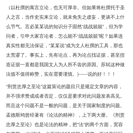
（以杜撰的寓言立论，也无可厚非。但如果将杜撰托于圣
人之言，当作史实来立论，就未免失之虚妄，更谈不上什
么节气。言必某某说的知识分子固然“战战兢兢”，但为学
问者，引申大家言论者，怎么能不“战战兢兢”呢？如果连
真实性都无法保证，“某某说”成为文人杜撰的工具，那也
太荒谬了。事实上，先有论点，再为论点找证据，甚至捏
造证据一直都是我国文人为人所不齿的原因。苏轼这种做
法值不值得称赞，实在需要谨慎。)------说的好！！！
“刑赏忠厚之至论”这篇策论的题目只是规定文章的内容，
并不强求赞成或者否定，仅仅是要求对此问题发表高见。
而且这个问题不是一般的问题，是关于国家制度的问题。
孟德斯鸠曾经著有《论法的精神》，上下两大册。《刑赏
忠厚之至论》也是论法的精神，把“法”的两个方面，宽容