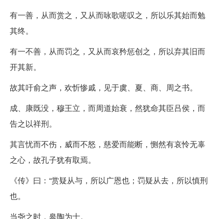
有一善，从而赏之，又从而咏歌嗟叹之，所以乐其始而勉
其终。
有一不善，从而罚之，又从而哀矜惩创之，所以弃其旧而
开其新。
故其吁俞之声，欢忻惨戚，见于虞、夏、商、周之书。
成、康既没，穆王立，而周道始衰，然犹命其臣吕侯，而
告之以祥刑。
其言忧而不伤，威而不怒，慈爱而能断，恻然有哀怜无辜
之心，故孔子犹有取焉。
《传》曰：“赏疑从与，所以广恩也；罚疑从去，所以慎刑
也。
当尧之时，皋陶为士。