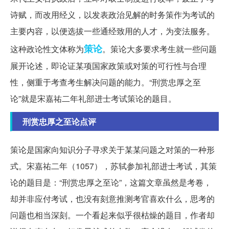
诗赋，而改用经义，以发表政治见解的时务策作为考试的
主要内容，以便选拔一些通经致用的人才，为变法服务。
策论
这种政论性文体称为
。策论大多要求考生就一些问题
展开论述，即论证某项国家政策或对策的可行性与合理
性，侧重于考查考生解决问题的能力。“刑赏忠厚之至
论”就是宋嘉祐二年礼部进士考试策论的题目。
刑赏忠厚之至论点评
策论是国家向知识分子寻求关于某某问题之对策的一种形
式。宋嘉祐二年（1057），苏轼参加礼部进士考试，其策
论的题目是：“刑赏忠厚之至论”，这篇文章虽然是考卷，
却并非应付考试，也没有刻意推测考官喜欢什么，思考的
问题也相当深刻。一个看起来似乎很枯燥的题目，作者却