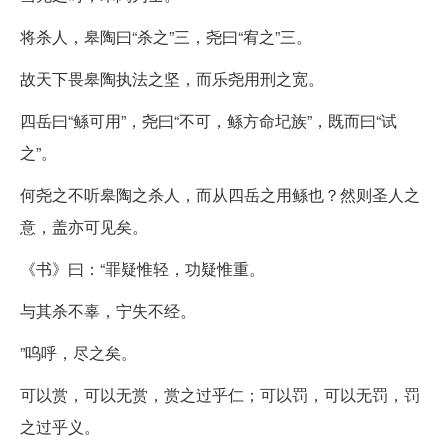
将杀人，皋陶曰“杀之”三，尧曰“宥之”三。
故天下畏皋陶执法之坚，而乐尧用刑之宽。
四岳曰“鲧可用”，尧曰“不可，鲧方命圮族”，既而曰“试
之”。
何尧之不听皋陶之杀人，而从四岳之用鲧也？然则圣人之
意，盖亦可见矣。
《书》曰：“罪疑惟轻，功疑惟重。
与其杀不辜，宁失不经。
”呜呼，尽之矣。
可以赏，可以无赏，赏之过乎仁；可以罚，可以无罚，罚
之过乎义。