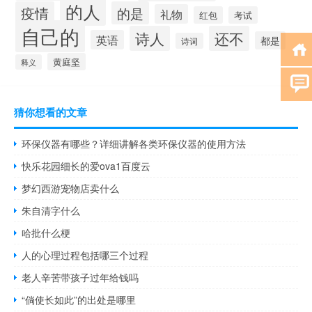
的人
疫情
的是
礼物
红包
考试
自己的
诗人
还不
英语
都是
诗词
黄庭坚
释义
猜你想看的文章
环保仪器有哪些？详细讲解各类环保仪器的使用方法
快乐花园细长的爱ova1百度云
梦幻西游宠物店卖什么
朱自清字什么
哈批什么梗
人的心理过程包括哪三个过程
老人辛苦带孩子过年给钱吗
“倘使长如此”的出处是哪里