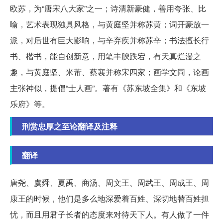
欧苏，为“唐宋八大家”之一；诗清新豪健，善用夸张、比
喻，艺术表现独具风格，与黄庭坚并称苏黄；词开豪放一
派，对后世有巨大影响，与辛弃疾并称苏辛；书法擅长行
书、楷书，能自创新意，用笔丰腴跌宕，有天真烂漫之
趣，与黄庭坚、米芾、蔡襄并称宋四家；画学文同，论画
主张神似，提倡“士人画”。著有《苏东坡全集》和《东坡
乐府》等。
刑赏忠厚之至论翻译及注释
翻译
唐尧、虞舜、夏禹、商汤、周文王、周武王、周成王、周
康王的时候，他们是多么地深爱着百姓、深切地替百姓担
忧，而且用君子长者的态度来对待天下人。有人做了一件