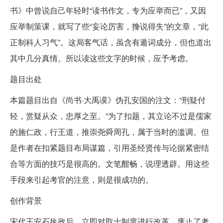
书》中曾说自己年轻时“读书作文，专为应举而已”，又因
应举制策课，就写了些“妄论厉害，搀说得失”的文章，“此
正制科人习气”。这局客气话，虽含有遁词成分，但也道出
其中几分真情。所以读这些文字的时候，应予考虑。
题目出处
本篇题目出自《尚书·大禹谟》伪孔安国的注文：“刑疑付
轻，赏疑从众，忠厚之至。”为了扣题，其立论不过是儒家
的施仁政，行王道，推崇尧舜周孔，属于当时的滥调。但
是作者在扣紧题目布局谋篇，引用圣经贤传与论据紧密结
合等方面的技巧是很高的。文笔酣畅，说理透辟。用这些
手段来引起考官的注意，则是很成功的。
创作背景
宋代王安石执政后，立即对取士制度进行改革，废止了考