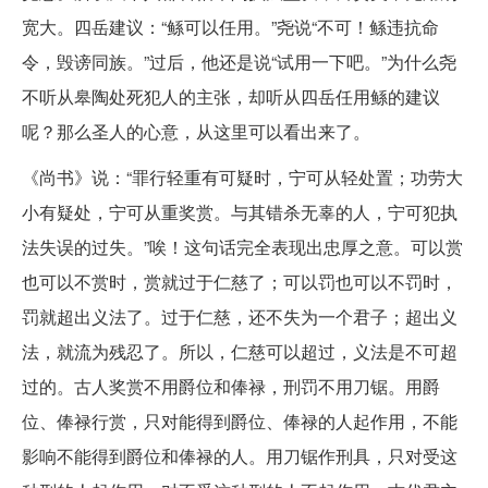
宽大。四岳建议：“鲧可以任用。”尧说“不可！鲧违抗命
令，毁谤同族。”过后，他还是说“试用一下吧。”为什么尧
不听从皋陶处死犯人的主张，却听从四岳任用鲧的建议
呢？那么圣人的心意，从这里可以看出来了。
《尚书》说：“罪行轻重有可疑时，宁可从轻处置；功劳大
小有疑处，宁可从重奖赏。与其错杀无辜的人，宁可犯执
法失误的过失。”唉！这句话完全表现出忠厚之意。可以赏
也可以不赏时，赏就过于仁慈了；可以罚也可以不罚时，
罚就超出义法了。过于仁慈，还不失为一个君子；超出义
法，就流为残忍了。所以，仁慈可以超过，义法是不可超
过的。古人奖赏不用爵位和俸禄，刑罚不用刀锯。用爵
位、俸禄行赏，只对能得到爵位、俸禄的人起作用，不能
影响不能得到爵位和俸禄的人。用刀锯作刑具，只对受这