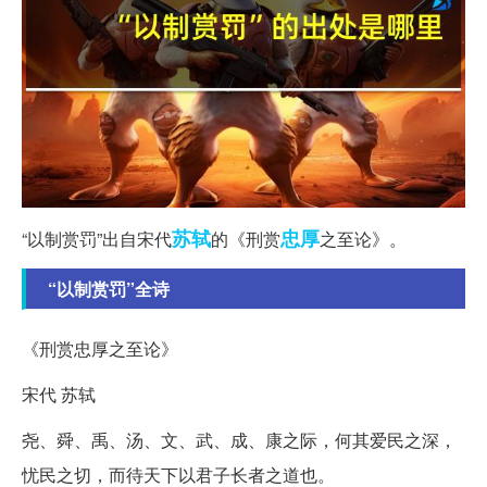
苏轼
忠厚
“以制赏罚”出自宋代
的《刑赏
之至论》。
“以制赏罚”全诗
《刑赏忠厚之至论》
宋代 苏轼
尧、舜、禹、汤、文、武、成、康之际，何其爱民之深，
忧民之切，而待天下以君子长者之道也。