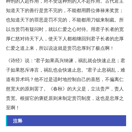
种刑的人起作用，对不受这种刑的人不起作用。古代君主
知道天下的善行是赏不完的，不能都用爵位俸禄来奖赏；
也知道天下的罪恶是罚不完的，不能都用刀锯来制裁。所
以当赏罚有疑问时，就以仁爱之心对待。用君子长者的宽
厚仁慈对待天下人，使天下人都相继回到君子长者的忠厚
仁爱之道上来，所以说这就是赏罚忠厚到了极点啊！
《诗经》说：“君子如果高兴纳谏，祸乱就会快速止息；君
子如果怒斥谗言，祸乱也会快速止息。”君子止息祸乱，难
道有异术吗？他不过是适时地控制自己的喜怒，不偏离仁
慈宽大的原则罢了。《春秋》的大义是，立法贵严，责人
贵宽。根据它的褒贬原则来制定赏罚制度，这也是忠厚之
至啊！
注释