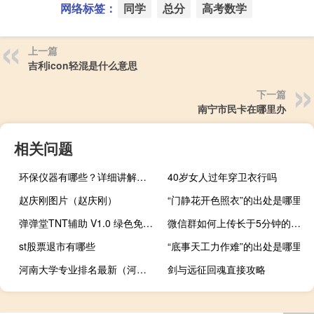
网络标签：
同学
总分
高考数学
上一篇
吉利icon轻混是什么意思
下一篇
南宁市民卡在哪里办
相关问题
环保仪器有哪些？详细讲解各类环保仪器的使用方法
40岁女人过年穿卫衣行吗
赵庆刚图片（赵庆刚）
“门静花开色照衣”的出处是哪里
弹弹堂TNT辅助 V1.0 绿色免费版（弹弹堂TNT辅助 V1.0 绿色免费版功能简介）
微信群如何上传长于5分钟的视频
st股票退市有哪些
“底事天工力作难”的出处是哪里
河南大学专业排名最新（河南大学专业排名）
剑与远征回魂直接攻略
多大年龄的人眼袋多