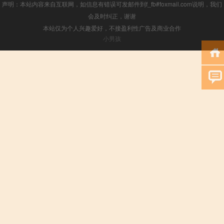
声明：本站内容来自互联网，如信息有错误可发邮件到f_fb#foxmail.com说明，我们
会及时纠正，谢谢
本站仅为个人兴趣爱好，不接盈利性广告及商业合作
小男孩