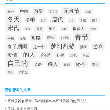
元宵节
习俗
中国
专业
你可以
农历
冬天
唐代
冬季
学校
孩子
员工
大学
宋代
很多人
年初
寓意
宝宝
年龄
您的
春节
攻略
新年
时间
手机
技能
梦幻西游
春节期间
游戏
是一个
汤圆
的人
疫情
的是
礼物
红包
考试
自己的
诗人
还不
英语
都是
诗词
黄庭坚
释义
猜你想看的文章
环保仪器有哪些？详细讲解各类环保仪器的使用方法
手机u盘怎么存东西