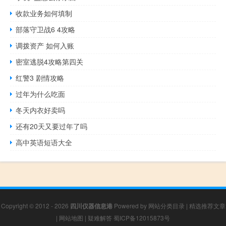
收款业务如何填制
部落守卫战6 4攻略
调拨资产 如何入账
密室逃脱4攻略第四关
红警3 剧情攻略
过年为什么吃面
冬天内衣好卖吗
还有20天又要过年了吗
高中英语短语大全
Copyright © 2012 - 2026
四川仪器信息港
Powered by
网站分类目录
|
精选推荐文章
|
网站地图
|
疑难解答
蜀ICP备12015873号