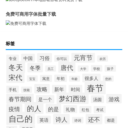
免费可商用字体批量下载
标签
元宵节
习俗
中国
专业
你可以
农历
冬天
唐代
冬季
学校
孩子
员工
大学
宋代
很多人
年初
寓意
宝宝
年龄
您的
春节
攻略
新年
时间
手机
技能
梦幻西游
春节期间
游戏
是一个
汤圆
的人
疫情
的是
礼物
红包
考试
自己的
诗人
还不
英语
都是
诗词