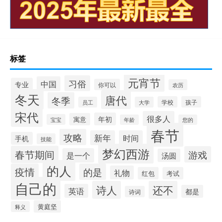
标签
元宵节
习俗
中国
专业
你可以
农历
冬天
唐代
冬季
学校
孩子
员工
大学
宋代
很多人
年初
寓意
宝宝
年龄
您的
春节
攻略
新年
时间
手机
技能
梦幻西游
春节期间
游戏
是一个
汤圆
的人
疫情
的是
礼物
红包
考试
自己的
诗人
还不
英语
都是
诗词
黄庭坚
释义