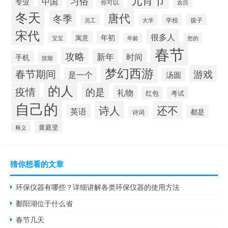
习俗
中国
专业
你可以
农历
冬天
唐代
冬季
学校
孩子
员工
大学
宋代
很多人
年初
寓意
宝宝
年龄
您的
春节
攻略
新年
时间
手机
技能
梦幻西游
春节期间
游戏
是一个
汤圆
的人
疫情
的是
礼物
红包
考试
自己的
诗人
还不
英语
都是
诗词
黄庭坚
释义
猜你想看的文章
环保仪器有哪些？详细讲解各类环保仪器的使用方法
鄱阳湖位于什么省
春节几天