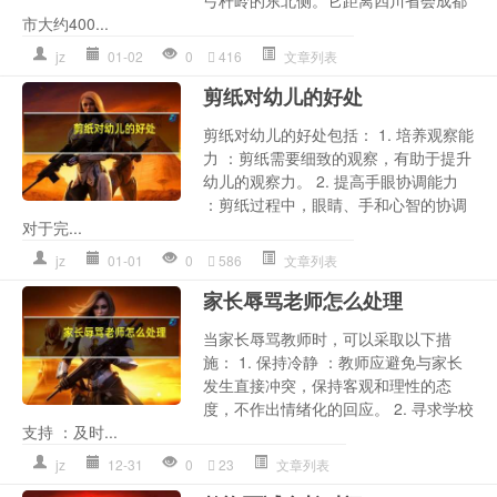
市大约400...
jz
01-02
0
416
文章列表
剪纸对幼儿的好处
剪纸对幼儿的好处包括： 1. 培养观察能
力 ：剪纸需要细致的观察，有助于提升
幼儿的观察力。 2. 提高手眼协调能力
：剪纸过程中，眼睛、手和心智的协调
对于完...
jz
01-01
0
586
文章列表
家长辱骂老师怎么处理
当家长辱骂教师时，可以采取以下措
施： 1. 保持冷静 ：教师应避免与家长
发生直接冲突，保持客观和理性的态
度，不作出情绪化的回应。 2. 寻求学校
支持 ：及时...
jz
12-31
0
23
文章列表