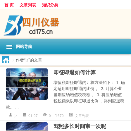
首 页
文章列表
知识分类
网站导航
>
作者“jz”的文章
即征即退如何计算
增值税即征即退的计算方法如下： 1. 确
定适用即征即退的比例 。 2. 计算企业
当期应纳增值税税额 。 3. 将应纳增值
税税额乘以即征即退比例 ，得到应退税
款。 ...
jz
01-07
0
670
文章列表
驾照多长时间审一次呢