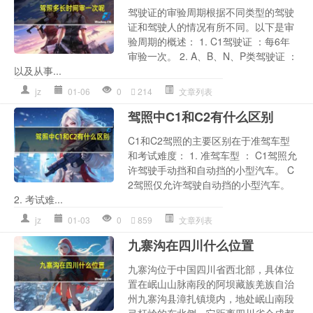
驾驶证的审验周期根据不同类型的驾驶
证和驾驶人的情况有所不同。以下是审
验周期的概述： 1. C1驾驶证 ：每6年
审验一次。 2. A、B、N、P类驾驶证 ：
以及从事...
jz
01-06
0
214
文章列表
驾照中C1和C2有什么区别
C1和C2驾照的主要区别在于准驾车型
和考试难度： 1. 准驾车型 ： C1驾照允
许驾驶手动挡和自动挡的小型汽车。 C
2驾照仅允许驾驶自动挡的小型汽车。
2. 考试难...
jz
01-03
0
859
文章列表
九寨沟在四川什么位置
九寨沟位于中国四川省西北部，具体位
置在岷山山脉南段的阿坝藏族羌族自治
州九寨沟县漳扎镇境内，地处岷山南段
弓杆岭的东北侧。它距离四川省会成都