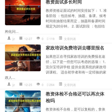
教资面试多长时间
教师资格证面试的时间安排如下： 1. 准
备阶段 ：包括候考、抽题、备课。候考
时间依抽签结果而定，抽题和备课时间
规定为20分钟。 2. 面试阶段 ：包括结
构化问...
jz
12-27
0
119
文章列表
家政培训免费培训去哪里报名
如果您正在寻找家政培训的免费报名途
径，以下是一些您可以考虑的选项： 1.
宜尔宝培训学校 提供全面系统的家政培
训课程。 适合初学者和有一定经验的家
政人...
jz
12-25
0
264
文章列表
教资体检不合格还可以再次体
检吗
教资体检不合格，是可以复检的，拿体