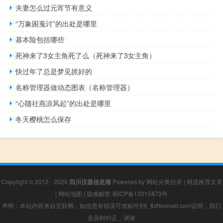
夫妻怎么过元宵节有意义
“万象困蒐讨”的出处是哪里
基本险包括哪些
死神来了3女主角死了么（死神来了3女主角）
快过年了总是梦见抓好的
名称管理器做动态图表（名称管理器）
“心随社燕凉风起”的出处是哪里
冬天樱桃怎么保存
Copyright © 2012 - 2026
四川仪器信息港
Powered by
网站分类目录
|
精选推荐文章
|
网站地图
|
疑难解答
蜀ICP备12015873号
声明：本站内容来自互联网，如信息有错误可发邮件到f_fb#foxmail.com说明，我们
会及时纠正，谢谢