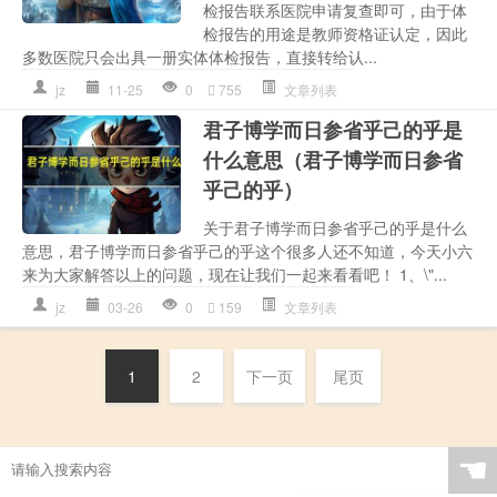
检报告联系医院申请复查即可，由于体
检报告的用途是教师资格证认定，因此
多数医院只会出具一册实体体检报告，直接转给认...
jz
11-25
0
755
文章列表
君子博学而日参省乎己的乎是
什么意思（君子博学而日参省
乎己的乎）
关于君子博学而日参省乎己的乎是什么
意思，君子博学而日参省乎己的乎这个很多人还不知道，今天小六
来为大家解答以上的问题，现在让我们一起来看看吧！ 1、\"...
jz
03-26
0
159
文章列表
1
2
下一页
尾页
☚