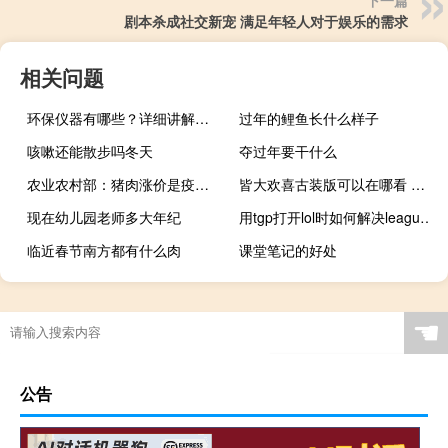
剧本杀成社交新宠 满足年轻人对于娱乐的需求
相关问题
环保仪器有哪些？详细讲解各类环保仪器的使用方法
过年的鲤鱼长什么样子
咳嗽还能散步吗冬天
夺过年要干什么
农业农村部：猪肉涨价是疫情与“猪周期”叠加所致
皆大欢喜古装版可以在哪看 皆大欢喜现代版粤语
现在幼儿园老师多大年纪
用tgp打开lol时如何解决leagueclient exe
临近春节南方都有什么肉
课堂笔记的好处
“蕲春向鄂渚”的出处是哪里
☚
公告