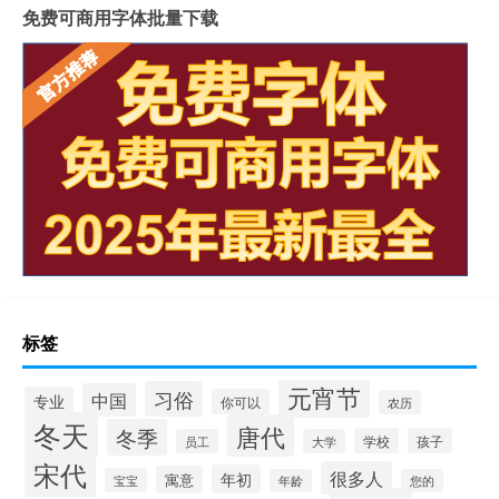
免费可商用字体批量下载
标签
元宵节
习俗
中国
专业
你可以
农历
冬天
唐代
冬季
学校
孩子
员工
大学
宋代
很多人
年初
寓意
宝宝
年龄
您的