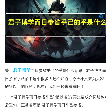
君子
博学
关于
而日参省乎己的乎是什么意思，君子博学而
日参省乎己的乎这个很多人还不知道，今天小六来为大家
解答以上的问题，现在让我们一起来看看吧！
1、\"君子博学而日参省乎己\"是状语(介宾短语或介词结构)
后置句，正常语序是:君子博学而日乎己参省。