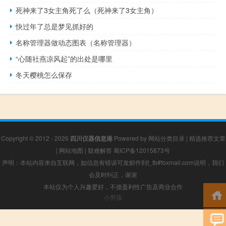
死神来了3女主角死了么（死神来了3女主角）
快过年了总是梦见抓好的
名称管理器做动态图表（名称管理器）
“心随社燕凉风起”的出处是哪里
冬天樱桃怎么保存
Copyright © 2012 - 2026
四川仪器信息港
Powered by
网站分类目录
|
精选推荐文章
|
网站地图
|
疑难解答
蜀ICP备12015873号
声明：本站内容来自互联网，如信息有错误可发邮件到f_fb#foxmail.com说明，我们
会及时纠正，谢谢
本站仅为个人兴趣爱好，不接盈利性广告及商业合作
小男孩