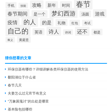
春节
攻略
新年
时间
手机
技能
梦幻西游
春节期间
游戏
是一个
汤圆
的人
疫情
的是
礼物
红包
考试
自己的
诗人
还不
英语
都是
诗词
黄庭坚
释义
猜你想看的文章
环保仪器有哪些？详细讲解各类环保仪器的使用方法
鄱阳湖位于什么省
春节几天
夫妻怎么过元宵节有意义
“万象困蒐讨”的出处是哪里
基本险包括哪些