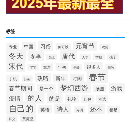
标签
元宵节
习俗
中国
专业
你可以
农历
冬天
唐代
冬季
学校
孩子
员工
大学
宋代
很多人
年初
寓意
宝宝
年龄
您的
春节
攻略
新年
时间
手机
技能
梦幻西游
春节期间
游戏
是一个
汤圆
的人
疫情
的是
礼物
红包
考试
自己的
诗人
还不
英语
都是
诗词
黄庭坚
释义