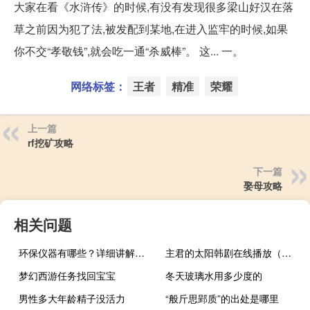
大家在看《水浒传》的时候,有没有发现很多梁山好汉在落
草之前因为犯了法,被发配到某地,在进入监牢的时候,如果
你不交“孝敬钱”,就会吃一通“杀威棒”。 这... 一。
网络标签：
王者
精准
荣耀
上一篇
rf挖矿攻略
下一篇
娶母攻略
相关问题
环保仪器有哪些？详细讲解各类环保仪器的使用方法
主君的太阳韩剧在线播放（主君的太阳韩剧网tv）
梦幻西游任务找回宝宝
冬天玻璃水用多少度的
男性多大年龄精子没活力
“般斤思郢质”的出处是哪里