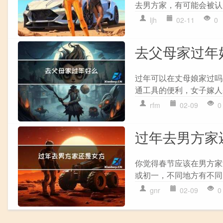
去男方家，有可能会被认
ljh
02-11
0
去父母家过年
过年可以在丈母娘家过吗
通工具的便利，女子嫁人
rfm
02-09
0
过年去男方家
你觉得春节应该在男方家
或初一，不同地方有不同
gnr
02-09
0