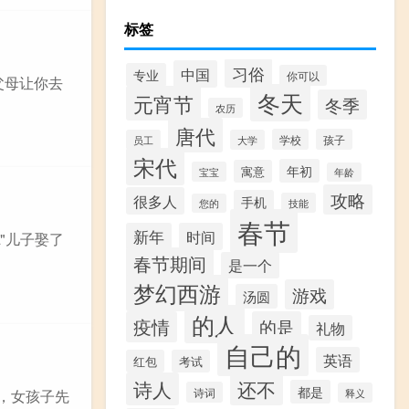
标签
习俗
中国
专业
你可以
父母让你去
冬天
元宵节
冬季
农历
唐代
学校
孩子
员工
大学
宋代
年初
寓意
宝宝
年龄
攻略
很多人
手机
技能
您的
春节
新年
时间
"儿子娶了
春节期间
是一个
梦幻西游
游戏
汤圆
的人
疫情
的是
礼物
自己的
英语
红包
考试
诗人
还不
都是
诗词
释义
，女孩子先