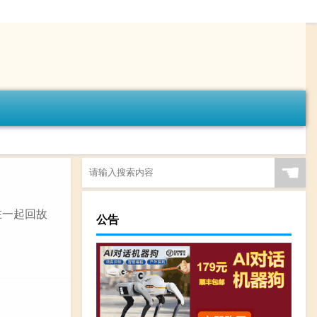
☚
在一起回故
公告