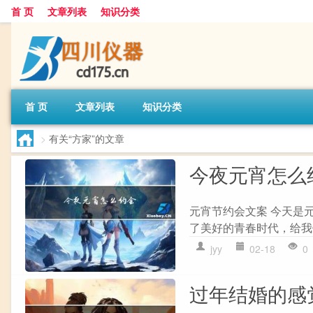
首 页
文章列表
知识分类
首 页
文章列表
知识分类
>
有关“方家”的文章
今夜元宵怎么
元宵节约会文案 今天是
了美好的青春时代，给我
jyy
02-18
0
过年结婚的感