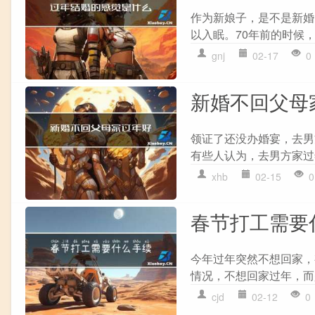
作为新娘子，是不是新婚
以入眠。70年前的时候，
gnj
02-17
0
新婚不回父母
领证了还没办婚宴，去男
有些人认为，去男方家过
xhb
02-15
0
春节打工需要
今年过年突然不想回家，
情况，不想回家过年，而
cjd
02-12
0