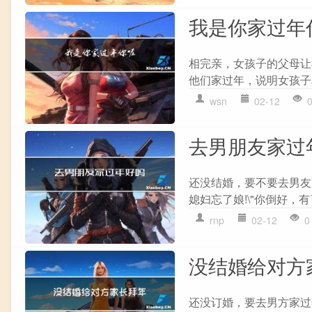
我是你家过年
相完亲，女孩子的父母让
他们家过年，说明女孩子
wsn
02-12
去男朋友家过
还没结婚，要不要去男友
媳妇忘了娘!\"你倒好，
rnp
02-12
0
没结婚给对方
还没订婚，要去男方家过