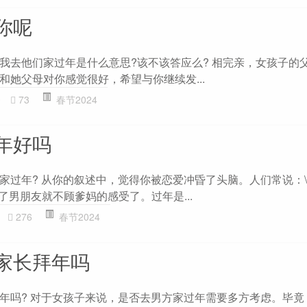
你呢
我去他们家过年是什么意思?该不该答应么? 相完亲，女孩子的
和她父母对你感觉很好，希望与你继续发...
0
73
春节2024
年好吗
家过年? 从你的叙述中，觉得你被恋爱冲昏了头脑。人们常说：\
有了男朋友就不顾爹妈的感受了。过年是...
276
春节2024
家长拜年吗
年吗? 对于女孩子来说，是否去男方家过年需要多方考虑。毕竟