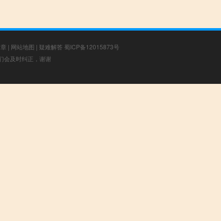
文章
|
网站地图
|
疑难解答
蜀ICP备12015873号
，我们会及时纠正，谢谢