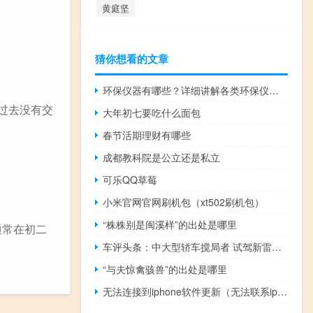
黄庭坚
猜你想看的文章
环保仪器有哪些？详细讲解各类环保仪器的使用方法
过去没有交
大年初七要吃什么面包
春节活期理财有哪些
成都教科院是公立还是私立
可乐QQ草莓
小米官网官网刷机包（xt502刷机包）
“株株别是闽溪样”的出处是哪里
通常在初二
车评头条：中大型轿车搅局者 试驾新雷克萨斯ES300h
“与夫惊禽骇兽”的出处是哪里
无法连接到iphone软件更新（无法联系iphone软件更新服务器）