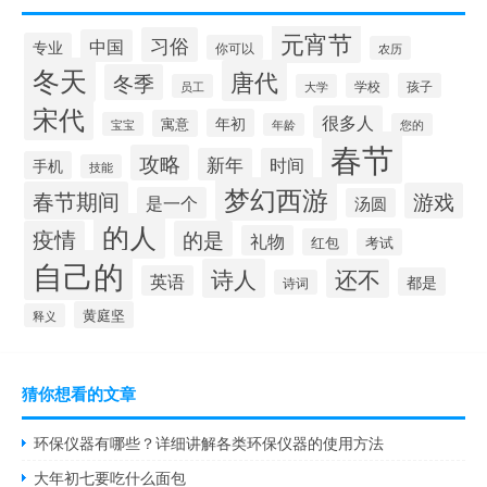
元宵节
习俗
中国
专业
你可以
农历
冬天
唐代
冬季
学校
孩子
员工
大学
宋代
很多人
年初
寓意
宝宝
年龄
您的
春节
攻略
新年
时间
手机
技能
梦幻西游
春节期间
游戏
是一个
汤圆
的人
疫情
的是
礼物
红包
考试
自己的
诗人
还不
英语
都是
诗词
黄庭坚
释义
猜你想看的文章
环保仪器有哪些？详细讲解各类环保仪器的使用方法
大年初七要吃什么面包