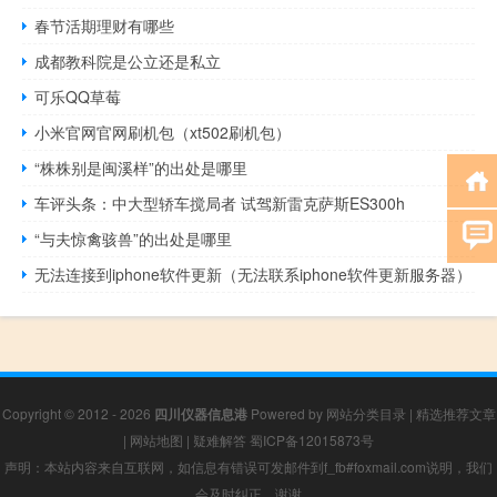
春节活期理财有哪些
成都教科院是公立还是私立
可乐QQ草莓
小米官网官网刷机包（xt502刷机包）
“株株别是闽溪样”的出处是哪里
车评头条：中大型轿车搅局者 试驾新雷克萨斯ES300h
“与夫惊禽骇兽”的出处是哪里
无法连接到iphone软件更新（无法联系iphone软件更新服务器）
Copyright © 2012 - 2026
四川仪器信息港
Powered by
网站分类目录
|
精选推荐文章
|
网站地图
|
疑难解答
蜀ICP备12015873号
声明：本站内容来自互联网，如信息有错误可发邮件到f_fb#foxmail.com说明，我们
会及时纠正，谢谢