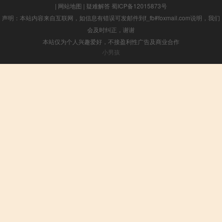
|
网站地图
|
疑难解答
蜀ICP备12015873号
声明：本站内容来自互联网，如信息有错误可发邮件到f_fb#foxmail.com说明，我们
会及时纠正，谢谢
本站仅为个人兴趣爱好，不接盈利性广告及商业合作
小男孩