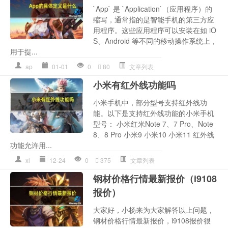
`App` 是 `Application`（应用程序）的
缩写，通常指的是智能手机的第三方应
用程序。这些应用程序可以安装在如 iO
S、Android 等不同的移动操作系统上，
用于提...
ap
01-01
0
80
文章列表
小米有红外线功能吗
小米手机中，部分型号支持红外线功
能。以下是支持红外线功能的小米手机
型号： 小米红米Note 7、7 Pro、Note
8、8 Pro 小米9 小米10 小米11 红外线
功能允许用...
xl
12-24
0
375
文章列表
钢材价格行情最新报价（i9108
报价）
大家好，小杨来为大家解答以上问题，
钢材价格行情最新报价，i9108报价很