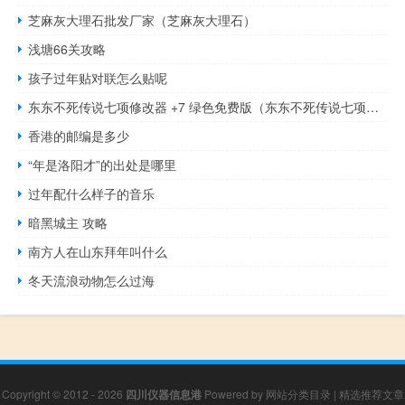
芝麻灰大理石批发厂家（芝麻灰大理石）
浅塘66关攻略
孩子过年贴对联怎么贴呢
东东不死传说七项修改器 +7 绿色免费版（东东不死传说七项修改器 +7 绿色免费版功能简介）
香港的邮编是多少
“年是洛阳才”的出处是哪里
过年配什么样子的音乐
暗黑城主 攻略
南方人在山东拜年叫什么
冬天流浪动物怎么过海
Copyright © 2012 - 2026
四川仪器信息港
Powered by
网站分类目录
|
精选推荐文章