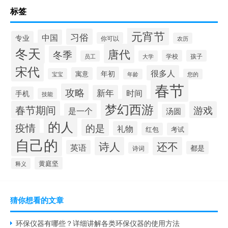
标签
元宵节
习俗
中国
专业
你可以
农历
冬天
唐代
冬季
学校
孩子
员工
大学
宋代
很多人
年初
寓意
宝宝
年龄
您的
春节
攻略
新年
时间
手机
技能
梦幻西游
春节期间
游戏
是一个
汤圆
的人
疫情
的是
礼物
红包
考试
自己的
诗人
还不
英语
都是
诗词
黄庭坚
释义
猜你想看的文章
环保仪器有哪些？详细讲解各类环保仪器的使用方法