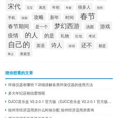
宋代
很多人
年初
寓意
宝宝
年龄
您的
春节
攻略
新年
时间
手机
技能
梦幻西游
春节期间
游戏
是一个
汤圆
的人
疫情
的是
礼物
红包
考试
自己的
诗人
还不
英语
都是
诗词
黄庭坚
释义
猜你想看的文章
环保仪器有哪些？详细讲解各类环保仪器的使用方法
多大年纪还相信爱情呢
DJCC音乐盒 V2.2.0.1 官方版（DJCC音乐盒 V2.2.0.1 官方版功能简介）
徐州市经济适用房什么时候分配 徐州经济适用房查询