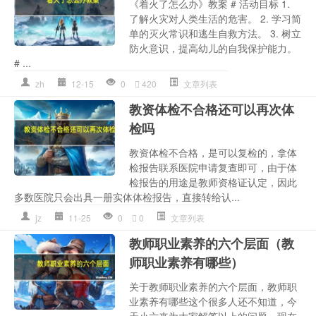
《着火了怎么办》教案 # 活动目标 1.
了解火灾对人类生活的危害。 2. 学习简
单的灭火常识和逃生自救方法。 3. 树立
防火意识，提高幼儿的自我保护能力。
# ...
zh
12-15
0
420
文章列表
教资体检不合格还可以再次体
检吗
教资体检不合格，是可以复检的，拿体
检报告联系医院申请复查即可，由于体
检报告的用途是教师资格证认定，因此
多数医院只会出具一册实体体检报告，直接转给认...
jz
11-25
0
0
文章列表
教师职业素养的六个层面（教
师职业素养有哪些）
关于教师职业素养的六个层面，教师职
业素养有哪些这个很多人还不知道，今
天小六来为大家解答以上的问题，现在