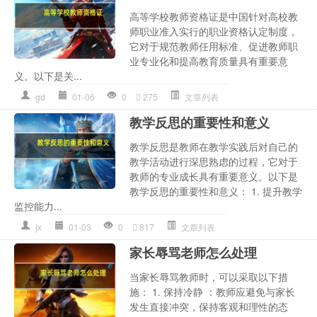
高等学校教师资格证是中国针对高校教
师职业准入实行的职业资格认定制度，
它对于规范教师任用标准、促进教师职
业专业化和提高教育质量具有重要意
义。以下是关...
gd
01-06
0
275
文章列表
教学反思的重要性和意义
教学反思是教师在教学实践后对自己的
教学活动进行深思熟虑的过程，它对于
教师的专业成长具有重要意义。以下是
教学反思的重要性和意义： 1. 提升教学
监控能力...
jx
01-03
0
817
文章列表
家长辱骂老师怎么处理
当家长辱骂教师时，可以采取以下措
施： 1. 保持冷静 ：教师应避免与家长
发生直接冲突，保持客观和理性的态