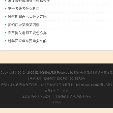
湛江海鲜市场春节价格多少
英语考研考什么科目
过年期间自己买什么好吃
梦幻西游第季第四季
春节拖欠老师工资怎么办
过年回家坐车要坐多久的
Copyright © 2012 - 2026
四川仪器信息港
Powered by
网站分类目录
|
精选推荐文章
|
网站地图
|
疑难解答
蜀ICP备12015873号
声明：本站内容来自互联网，如信息有错误可发邮件到f_fb#foxmail.com说明，我们
会及时纠正，谢谢
本站仅为个人兴趣爱好，不接盈利性广告及商业合作
小男孩