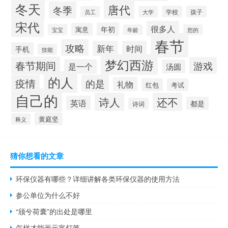
冬天
唐代
冬季
学校
孩子
员工
大学
宋代
很多人
年初
寓意
宝宝
年龄
您的
春节
攻略
新年
时间
手机
技能
梦幻西游
春节期间
游戏
是一个
汤圆
的人
疫情
的是
礼物
红包
考试
自己的
诗人
还不
英语
都是
诗词
黄庭坚
释义
猜你想看的文章
环保仪器有哪些？详细讲解各类环保仪器的使用方法
参公单位为什么不好
“颀兮荷囊”的出处是哪里
怎样才能画元宵灯笼