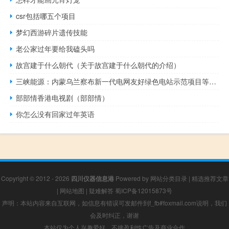
csr包括哪五个项目
梦幻西游碎片遗传技能
老公家过年要给我磕头吗
故宫建于什么朝代（关于故宫建于什么朝代的介绍）
三峡能源：内蒙乌兰察布新一代电网友好绿色电站示范项目等年底前具备全容量并网条件
部部情香港电视剧（部部情）
你怎么没有回家过年英语
Copyright © 2012 - 2026
四川仪器信息港
Powered by
网站分类目录
|
精选推荐文章
|
网站地图
|
疑难解答
蜀ICP备12015873号
声明：本站内容来自互联网，如信息有错误可发邮件到f_fb#foxmail.com说明，我们
会及时纠正，谢谢
本站仅为个人兴趣爱好，不接盈利性广告及商业合作