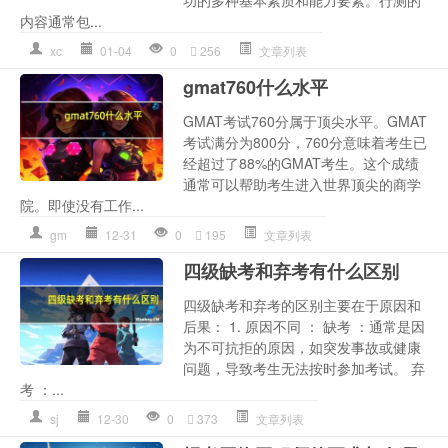
内容通常包...
xc
01-04
0
256
文章列表
gmat760什么水平
GMAT考试760分属于顶尖水平。GMAT
考试满分为800分，760分意味着考生已
经超过了88%的GMAT考生。这个成绩
通常可以帮助考生进入世界顶尖的商学
院。即使没有工作...
gm
12-31
0
195
文章列表
四级缺考和弃考有什么区别
四级缺考和弃考的区别主要在于原因和
后果： 1. 原因不同 ： 缺考 ：通常是因
为不可抗拒的原因，如突发事故或健康
问题，导致考生无法按时参加考试。 弃
考 ：...
sj
12-30
0
373
文章列表