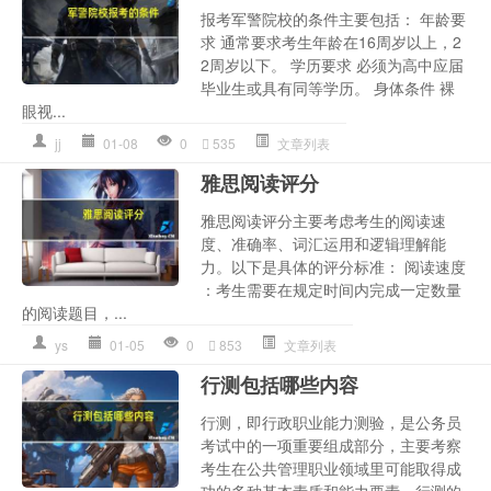
报考军警院校的条件主要包括： 年龄要
求 通常要求考生年龄在16周岁以上，2
2周岁以下。 学历要求 必须为高中应届
毕业生或具有同等学历。 身体条件 裸
眼视...
jj
01-08
0
535
文章列表
雅思阅读评分
雅思阅读评分主要考虑考生的阅读速
度、准确率、词汇运用和逻辑理解能
力。以下是具体的评分标准： 阅读速度
：考生需要在规定时间内完成一定数量
的阅读题目，...
ys
01-05
0
853
文章列表
行测包括哪些内容
行测，即行政职业能力测验，是公务员
考试中的一项重要组成部分，主要考察
考生在公共管理职业领域里可能取得成
功的多种基本素质和能力要素。行测的