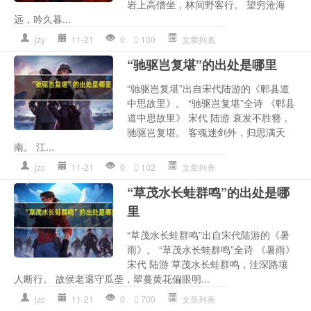
岩上高僧坐，林间野客行。 望穷沧海
远，吟久暮...
jzy
11-21
0
100
文章列表
“驰驱岂复堪”的出处是哪里
“驰驱岂复堪”出自宋代陆游的《郫县道
中思故里》。 “驰驱岂复堪”全诗 《郫县
道中思故里》 宋代 陆游 衰发不胜簪，
驰驱岂复堪。 客魂迷剑外，归思满天
南。 江...
jzc
11-21
0
102
文章列表
“草茂水长蛙群鸣”的出处是哪
里
“草茂水长蛙群鸣”出自宋代陆游的《暑
雨》。 “草茂水长蛙群鸣”全诗 《暑雨》
宋代 陆游 草茂水长蛙群鸣，洼深路壤
人断行。 故侯老退守瓜垄，翠蔓黄花偏眼明...
jzc
11-21
0
700
文章列表