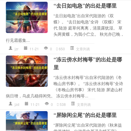
“去日如电急”的出处是哪里
“去日如电急”出自宋代陆游的《双
蝶》。 “去日如电急”全诗 《双蝶》 宋
代 陆游 庭草何离离，清晨露犹湿。 草
头两黄蝶，为我小伫立。 秋光亦已晚，
行见霜霰集...
jzr
11-21
0
650
文章列表
“冻云傍水封梅萼”的出处是哪
里
“冻云傍水封梅萼”出自宋代陆游的《冬
晚山房书事》。 “冻云傍水封梅萼”全诗
《冬晚山房书事》 宋代 陆游 屏迹山村
病日增，乌皮几稳得闲凭。 冻云傍水封梅萼...
jzd
11-21
0
538
文章列表
“屏除闲尘尾”的出处是哪里
“屏除闲尘尾”出自宋代陆游的《秋来益
觉顽健时一出游意中甚适杂赋五字》。