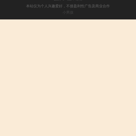
本站仅为个人兴趣爱好，不接盈利性广告及商业合作
小男孩