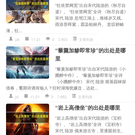
“狂依禁网宽”出自宋代陆游的《秋尽自
遣》。 “狂依禁网宽”全诗 《秋尽自遣》
宋代 陆游 息驾江湖上，推移岁又残。
雨添苔晖紫，霜染柏林丹。 贫叹耕畴
薄，狂...
jzk
11-21
0
903
文章列表
“藜羹加糁即常珍”的出处是哪
里
“藜羹加糁即常珍”出自宋代陆游的《小
圃醉中作》。 “藜羹加糁即常珍”全诗
《小圃醉中作》 宋代 陆游 摇落园林探
借春，耄期诗酒肯输人？狂时湖海犹嫌迮，达处...
jzl
11-21
0
662
文章列表
“岩上高僧坐”的出处是哪里
“岩上高僧坐”出自宋代陆游的《宝积
寺》。 “岩上高僧坐”全诗 《宝积寺》
宋代 陆游 偶来游古寺，景逐眼前生。