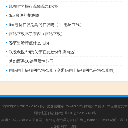
炫舞时尚旅行温馨温泉s攻略
3ds最终幻想攻略
tim电脑在线是真的在线吗（tim电脑在线）
雷迅下载不了东西（雷迅下载）
春节出游带点什么礼物
联发欣悦华府(关于联发欣悦华府简述)
梦幻西游50铠甲属性范围
用信用卡提现利息怎么算（交通信用卡提现利息是怎么算啊）
Copyright © 2012 - 2026
四川仪器信息港
Powered by
网站分类目录
|
精选推荐文章
|
网站地图
|
疑难解答
蜀ICP备12015873号
声明：本站内容来自互联网，如信息有错误可发邮件到f_fb#foxmail.com说明，我们
会及时纠正，谢谢