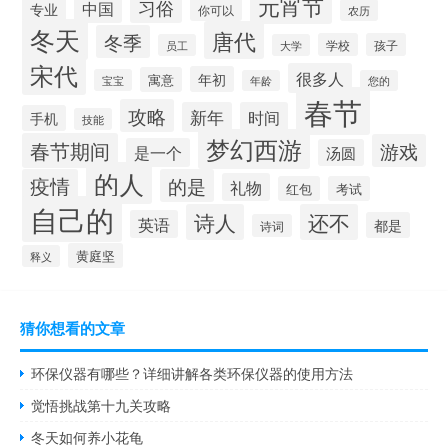
元宵节
习俗
中国
专业
你可以
农历
冬天
唐代
冬季
学校
孩子
员工
大学
宋代
很多人
年初
寓意
宝宝
年龄
您的
春节
攻略
新年
时间
手机
技能
梦幻西游
春节期间
游戏
是一个
汤圆
的人
疫情
的是
礼物
红包
考试
自己的
诗人
还不
英语
都是
诗词
黄庭坚
释义
猜你想看的文章
环保仪器有哪些？详细讲解各类环保仪器的使用方法
觉悟挑战第十九关攻略
冬天如何养小花龟