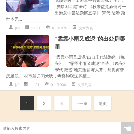
“屏除闲尘尾”全诗 《秋来益觉顽健时一
出游意中甚适杂赋五字》 宋代 陆游 斯
世本无...
jzp
11-21
0
970
文章列表
“霏霏小雨又成泥”的出处是哪
里
“霏霏小雨又成泥”出自宋代陆游的《晚
兴》。 “霏霏小雨又成泥”全诗 《晚兴》
宋代 陆游 地荒蓬藋与人齐，局促何曾
厌屋低。 村市船归闻犬吠，寺楼钟暝送鸦栖...
jzf
11-21
0
930
文章列表
1
2
3
下一页
尾页
☚