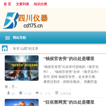
首 页
文章列表
知识分类
网站导航
>
有关“山阴”的文章
“钱侯官舍旁”的出处是哪里
“钱侯官舍旁”出自宋代贺铸的《食芡实
作》。 “钱侯官舍旁”全诗 《食芡实作》
宋代 贺铸 钱侯官舍旁，走水来方塘。
暑雨过初伏，斜阳生晚凉。 风翻芡盘
卷，万...
jzr
11-22
0
11
文章列表
“狂依禁网宽”的出处是哪里