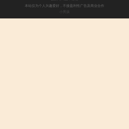
本站仅为个人兴趣爱好，不接盈利性广告及商业合作
小男孩