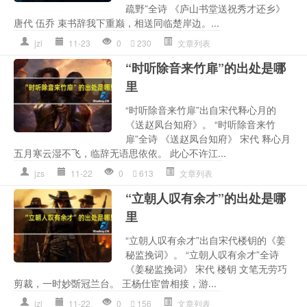
疏野”全诗 《庐山书堂送祝秀才还乡》
唐代 伍乔 束书辞我下重巅，相送同临楚岸边。...
jzl
11-23
0
230
文章列表
“时听除音来竹扉”的出处是哪
里
“时听除音来竹扉”出自宋代释心月的
《送赵凤台知府》。 “时听除音来竹
扉”全诗 《送赵凤台知府》 宋代 释心月
五月寒云湿不飞，临辞无语思依依。 此心不许江...
jzs
11-22
0
613
文章列表
“立朝人叹有余才”的出处是哪
里
“立朝人叹有余才”出自宋代楼钥的《姜
秘监挽词》。 “立朝人叹有余才”全诗
《姜秘监挽词》 宋代 楼钥 文笔无劳巧
剪裁，一时妙斲冠兰台。 王杨仕宦曾相接，游...
jzl
11-22
0
156
文章列表