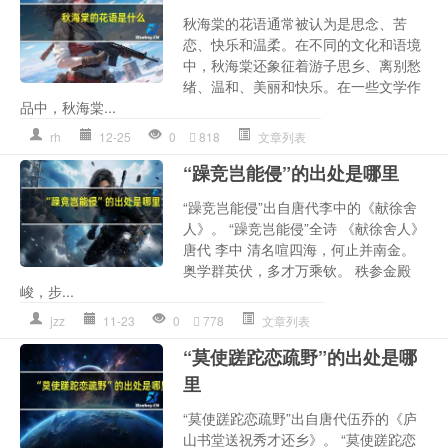
秋海棠的花语通常被认为是思念、苦
恋、快乐和温柔。在不同的文化和语境
中，秋海棠还象征着游子思乡、离别愁
绪、温和、美丽和快乐。在一些文学作
品中，秋海棠...
rh
12-25
0
818
文章列表
“躁竞岂能侵”的出处是哪里
“躁竞岂能侵”出自唐代李中的《献徐舍
人》。 “躁竞岂能侵”全诗 《献徐舍人》
唐代 李中 清名喧四海，何止并南金。
奥学群英伏，多才万乘钦。 秩参金殿
峻，步...
jzz
11-23
0
778
文章列表
“莫使蹉跎恋疏野”的出处是哪
里
“莫使蹉跎恋疏野”出自唐代伍乔的《庐
山书堂送祝秀才还乡》。 “莫使蹉跎恋