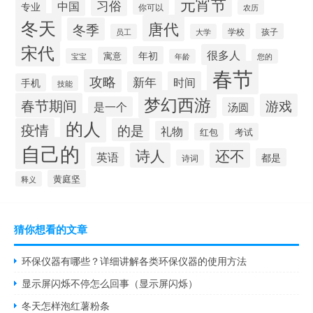
元宵节
习俗
中国
专业
你可以
农历
冬天
唐代
冬季
学校
孩子
员工
大学
宋代
很多人
年初
寓意
宝宝
年龄
您的
春节
攻略
新年
时间
手机
技能
梦幻西游
春节期间
游戏
是一个
汤圆
的人
疫情
的是
礼物
红包
考试
自己的
诗人
还不
英语
都是
诗词
黄庭坚
释义
猜你想看的文章
环保仪器有哪些？详细讲解各类环保仪器的使用方法
显示屏闪烁不停怎么回事（显示屏闪烁）
冬天怎样泡红薯粉条