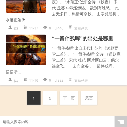
夜》。 “水落正沧洲”全诗 《秋夜》 宋
代 丘葵 中秋爱亲友，欲别有胜愁。 此
去无多日，羁情可奈秋。 山寒犹碧树，
水落正沧洲...
jzs
11-17
0
440
文章列表
“一留伴残晖”的出处是哪里
“一留伴残晖”出自宋代杜范的《送赵宽
堂二首》。 “一留伴残晖”全诗 《送赵宽
堂二首》 宋代 杜范 两片两山云，偶尔
连空飞。 一去向空谷，一留伴残晖。
招招浙...
jzy
11-16
0
832
文章列表
1
2
下一页
尾页
☚