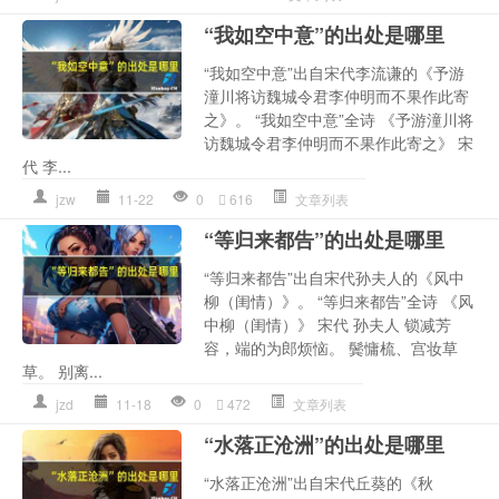
“我如空中意”的出处是哪里
“我如空中意”出自宋代李流谦的《予游
潼川将访魏城令君李仲明而不果作此寄
之》。 “我如空中意”全诗 《予游潼川将
访魏城令君李仲明而不果作此寄之》 宋
代 李...
jzw
11-22
0
616
文章列表
“等归来都告”的出处是哪里
“等归来都告”出自宋代孙夫人的《风中
柳（闺情）》。 “等归来都告”全诗 《风
中柳（闺情）》 宋代 孙夫人 锁减芳
容，端的为郎烦恼。 鬓慵梳、宫妆草
草。 别离...
jzd
11-18
0
472
文章列表
“水落正沧洲”的出处是哪里
“水落正沧洲”出自宋代丘葵的《秋