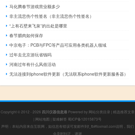
马化腾春节游戏营业额多少
非主流悲伤个性签名（非主流悲伤个性签名）
“上有石壁来飞泉”的出处是哪里
春节腊肉如何保存
中京电子：PCB与FPC等产品可应用各类机器人领域
过年去北京游玩省钱吗
河南过年有什么风俗活动
无法连接到iphone软件更新（无法联系iphone软件更新服务器）
Copyright © 2012 - 2026
四川仪器信息港
Powered by
网站分类目录
|
精选推荐文章
|
网站地图
|
疑难解答
蜀ICP备12015873号
声明：本站内容来自互联网，如信息有错误可发邮件到f_fb#foxmail.com说明，我们
会及时纠正，谢谢