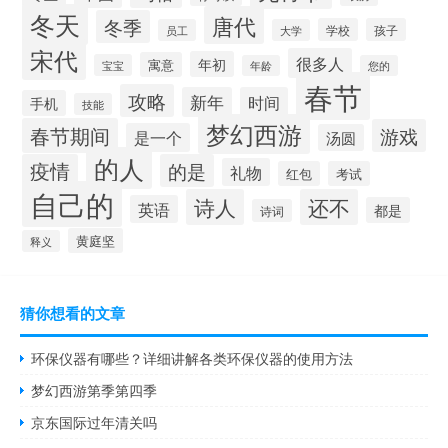
冬天
唐代
冬季
学校
孩子
员工
大学
宋代
很多人
年初
寓意
宝宝
年龄
您的
春节
攻略
新年
时间
手机
技能
梦幻西游
春节期间
游戏
是一个
汤圆
的人
疫情
的是
礼物
红包
考试
自己的
诗人
还不
英语
都是
诗词
黄庭坚
释义
猜你想看的文章
环保仪器有哪些？详细讲解各类环保仪器的使用方法
梦幻西游第季第四季
京东国际过年清关吗