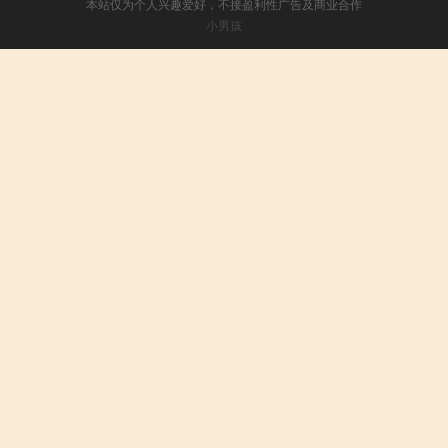
本站仅为个人兴趣爱好，不接盈利性广告及商业合作
小男孩