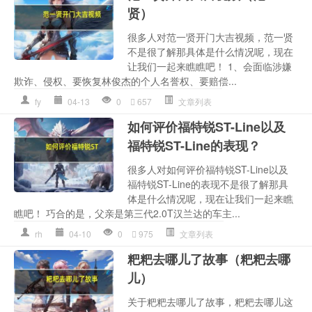
贤）
很多人对范一贤开门大吉视频，范一贤
不是很了解那具体是什么情况呢，现在
让我们一起来瞧瞧吧！ 1、会面临涉嫌
欺诈、侵权、要恢复林俊杰的个人名誉权、要赔偿...
fy
04-13
0
657
文章列表
如何评价福特锐ST-Line以及
福特锐ST-Line的表现？
很多人对如何评价福特锐ST-Line以及
福特锐ST-Line的表现不是很了解那具
体是什么情况呢，现在让我们一起来瞧
瞧吧！ 巧合的是，父亲是第三代2.0T汉兰达的车主...
rh
04-10
0
975
文章列表
粑粑去哪儿了故事（粑粑去哪
儿）
关于粑粑去哪儿了故事，粑粑去哪儿这