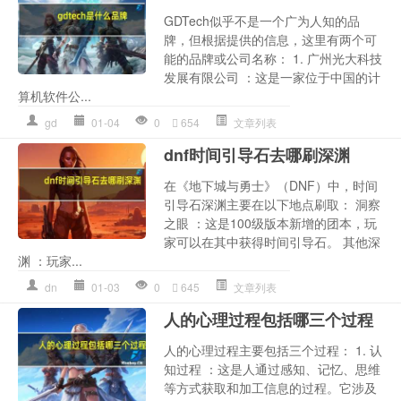
GDTech似乎不是一个广为人知的品
牌，但根据提供的信息，这里有两个可
能的品牌或公司名称： 1. 广州光大科技
发展有限公司 ：这是一家位于中国的计
算机软件公...
gd
01-04
0
654
文章列表
dnf时间引导石去哪刷深渊
在《地下城与勇士》（DNF）中，时间
引导石深渊主要在以下地点刷取： 洞察
之眼 ：这是100级版本新增的团本，玩
家可以在其中获得时间引导石。 其他深
渊 ：玩家...
dn
01-03
0
645
文章列表
人的心理过程包括哪三个过程
人的心理过程主要包括三个过程： 1. 认
知过程 ：这是人通过感知、记忆、思维
等方式获取和加工信息的过程。它涉及