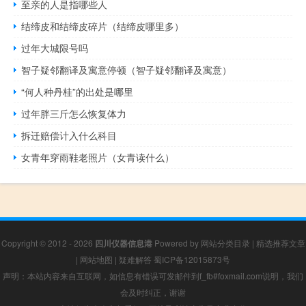
至亲的人是指哪些人
结缔皮和结缔皮碎片（结缔皮哪里多）
过年大城限号吗
智子疑邻翻译及寓意停顿（智子疑邻翻译及寓意）
“何人种丹桂”的出处是哪里
过年胖三斤怎么恢复体力
拆迁赔偿计入什么科目
女青年穿雨鞋老照片（女青读什么）
Copyright © 2012 - 2026
四川仪器信息港
Powered by
网站分类目录
|
精选推荐文章
|
网站地图
|
疑难解答
蜀ICP备12015873号
声明：本站内容来自互联网，如信息有错误可发邮件到f_fb#foxmail.com说明，我们
会及时纠正，谢谢