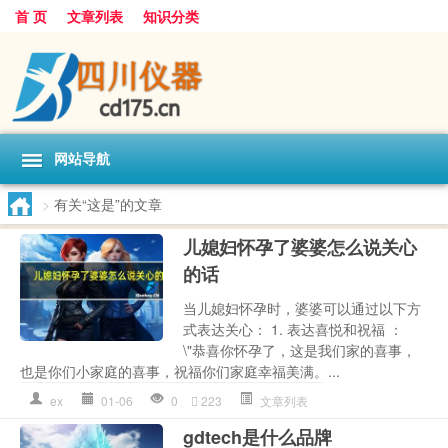
首 页
文章列表
知识分类
网站导航
>
有关“这是”的文章
儿媳妇怀孕了婆婆怎么说关心
的话
当儿媳妇怀孕时，婆婆可以通过以下方
式表达关心： 1. 表达喜悦和祝福 ：
\"恭喜你怀孕了，这是我们家的喜事，
也是你们小家庭的喜事，祝福你们家庭幸福美满。...
ex
01-06
0
223
文章列表
gdtech是什么品牌