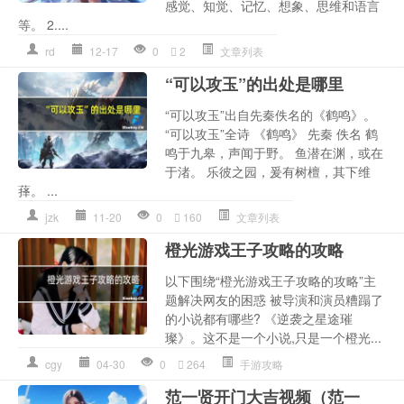
感觉、知觉、记忆、想象、思维和语言
等。 2....
rd
12-17
0
2
文章列表
“可以攻玉”的出处是哪里
“可以攻玉”出自先秦佚名的《鹤鸣》。
“可以攻玉”全诗 《鹤鸣》 先秦 佚名 鹤
鸣于九皋，声闻于野。 鱼潜在渊，或在
于渚。 乐彼之园，爰有树檀，其下维
萚。 ...
jzk
11-20
0
160
文章列表
橙光游戏王子攻略的攻略
以下围绕“橙光游戏王子攻略的攻略”主
题解决网友的困惑 被导演和演员糟蹋了
的小说都有哪些? 《逆袭之星途璀
璨》。这不是一个小说,只是一个橙光...
cgy
04-30
0
264
手游攻略
范一贤开门大吉视频（范一