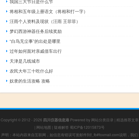
我国三大节日是什么节
将相和五年级上册语文（将相和打一字）
汪雨个人资料及现状（汪雨 王菲菲）
梦幻西游神器任务后续奖励
“白鸟无尘事”的出处是哪里
过年如何面对亲戚借车出行
天津是几线城市
农民大年三十吃什么好
奴隶的生活攻略 攻略
Copyright © 2012 - 2026
四川仪器信息港
Powered by
网站分类目录
|
精选推荐文章
|
网站地图
|
疑难解答
蜀ICP备12015873号
声明：本站内容来自互联网，如信息有错误可发邮件到f_fb#foxmail.com说明，我们