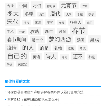
元宵节
习俗
中国
专业
你可以
农历
冬天
唐代
冬季
学校
孩子
员工
大学
宋代
很多人
年初
寓意
宝宝
年龄
您的
春节
攻略
新年
时间
手机
技能
梦幻西游
春节期间
游戏
是一个
汤圆
的人
疫情
的是
礼物
红包
考试
自己的
诗人
还不
英语
都是
诗词
黄庭坚
释义
猜你想看的文章
环保仪器有哪些？详细讲解各类环保仪器的使用方法
东芝l582（东芝L582笔记本怎么样）