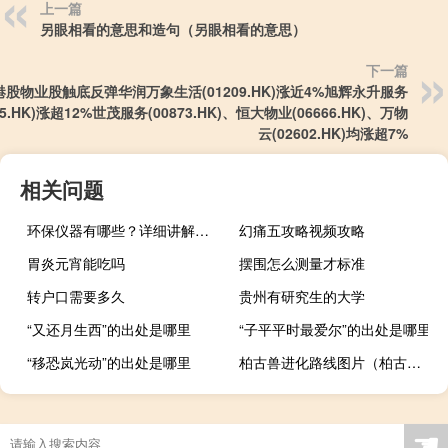
上一篇
另眼相看的意思和造句（另眼相看的意思）
下一篇
港股物业股触底反弹华润万象生活(01209.HK)涨近4%旭辉永升服务
95.HK)涨超12%世茂服务(00873.HK)、恒大物业(06666.HK)、万物
云(02602.HK)均涨超7%
相关问题
环保仪器有哪些？详细讲解各类环保仪器的使用方法
幻痛五攻略视频攻略
胃炎元宵能吃吗
摆围怎么测量才标准
转户口需要多久
贵州有研究生的大学
“又还月生西”的出处是哪里
“子平平时最爱尔”的出处是哪里
“移恐岚光动”的出处是哪里
柏古兽进化路线图片（柏古兽的简介）
“三日春当分”的出处是哪里
☚