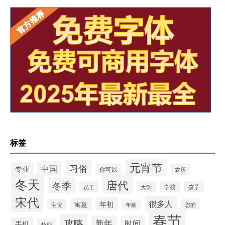
标签
元宵节
习俗
中国
专业
你可以
农历
冬天
唐代
冬季
学校
孩子
员工
大学
宋代
很多人
年初
寓意
宝宝
年龄
您的
春节
攻略
新年
时间
手机
技能