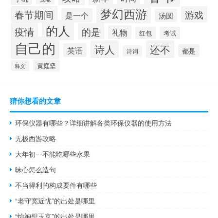
梦幻西游
春节期间
游戏
是一个
汤圆
的人
疫情
的是
礼物
红包
考试
自己的
诗人
还不
英语
都是
诗词
黄庭坚
释义
猜你想看的文章
环保仪器有哪些？详细讲解各类环保仪器的使用方法
无极西游攻略
大年初一不能吃哪些水果
昧心怎么造句
不当得利的构成要件有哪些
“老守宽近忧”的出处是哪里
“怡神想玉京”的出处是哪里