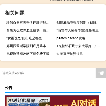
相关问题
环保仪器有哪些？详细讲解各类环保仪器的使用方法
创维液晶电视质保期（创维液晶电视质量好吗）
白果怎么吃降血压最快（白果怎么吃降压）
“而雪与人膝齐”的出处是哪里
“女覆说之”的出处是哪里
pirates escape攻略
郑州西亚斯学院到底是几本
1克拉钻石尺寸多大最好（1克拉钻石直径多大）
电视剧延禧攻略下载免费下载
过年喜庆拍照道具
“有情未忘宁免愁”的出处是哪里
☚
公告