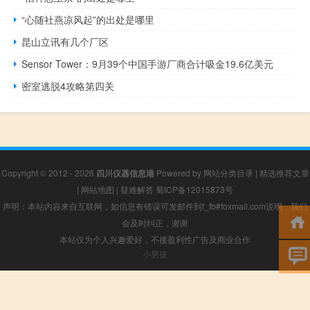
“心随社燕凉风起”的出处是哪里
昆山立讯有几个厂区
Sensor Tower：9月39个中国手游厂商合计吸金19.6亿美元
密室逃脱4攻略第四关
Copyright © 2012 - 2026
四川仪器信息港
Powered by
网站分类目录
|
精选推荐文章
|
网站地图
|
疑难解答
蜀ICP备12015873号
声明：本站内容来自互联网，如信息有错误可发邮件到f_fb#foxmail.com说明，我们
会及时纠正，谢谢
本站仅为个人兴趣爱好，不接盈利性广告及商业合作
小男孩