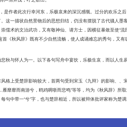
层，是作者此次行幸河东，乐极哀来的深沉感慨。过分的欢乐之后
了。这一描状自然景物后的思想归结，仍没有摆脱了古代骚人墨
崇儒术的文治武功，又有敬神仙、请方士，因横征暴敛至使“流
这首《秋风辞》既有不少自然流畅，使人成诵难忘的秀句，又有
融悲秋与怀人为一。以下各句写舟中宴饮，乐极生哀，而以人生
术风格上受楚辞影响较大，首两句受到宋玉《九辩》的影响、、
…雁靡靡而南游兮，鸥鸡啁哳而悲鸣”等等，均为《秋风辞》所取
每句中带一“兮”字，也与楚辞相近，所以被辩体批评家称为楚调