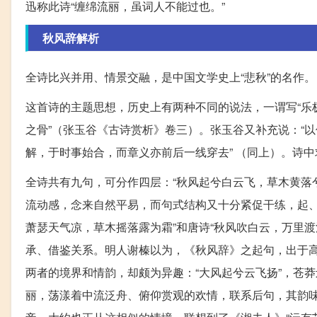
迅称此诗“缠绵流丽，虽词人不能过也。”
秋风辞解析
全诗比兴并用、情景交融，是中国文学史上“悲秋”的名作。
这首诗的主题思想，历史上有两种不同的说法，一谓写“乐极
之骨”（张玉谷《古诗赏析》卷三）。张玉谷又补充说：“
解，于时事始合，而章义亦前后一线穿去” （同上）。诗
全诗共有九句，可分作四层：“秋风起兮白云飞，草木黄落
流动感，念来自然平易，而句式结构又十分紧促干练，起、
萧瑟天气凉，草木摇落露为霜”和唐诗“秋风吹白云，万里
承、借鉴关系。明人谢榛以为，《秋风辞》之起句，出于高
两者的境界和情韵，却颇为异趣：“大风起兮云飞扬”，苍
丽，荡漾着中流泛舟、俯仰赏观的欢情，联系后句，其韵味