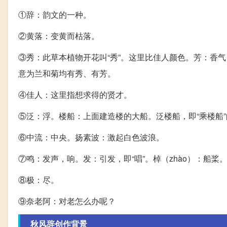
①辞：韵文的一种。
②黄落：变黄而枯落。
③秀：此草本植物开花叫“秀”。这里比佳人颜色。芳：香气
意为兰和菊均有秀、有芳。
④佳人：这里指想求得的贤才。
⑤泛：浮。楼船：上面建造楼的大船。泛楼船，即“乘楼船
⑥中流：中央。扬素波：激起白色波浪。
⑦鸣：发声，响。发：引发，即“唱”。棹（zhào）：船
⑧极：尽。
⑨奈老阿：对老怎么办呢？
秋风辞创作背景