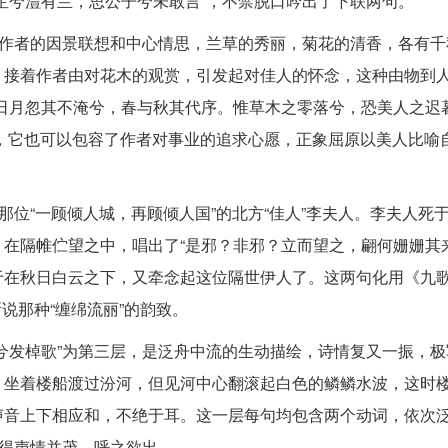
芷兮澧有兰，思公子兮未敢言”，不禁脱口吟出了下联两句。
是作者的因景联想和中心情思，兰草的秀丽，菊花的清香，各有千
。接着作者由对花木的观赏，引发起对佳人的怀念，这种由物到
日月忽其不淹兮，春与秋其代序。惟草木之零落兮，恐美人之迟暮
本身，它也可以包容了作者对事业的追求心愿，正象屈原以美人比喻
那位“一顾倾人城，再顾倾人国”的北方“佳人”李夫人。李夫人死
在隔帷伫望之中，唱出了“是邪？非邪？立而望之，翩何姗姗其来
于在秋日白云之下，又牵念起这位隔世伊人了。这两句化用《九
说那种“缠绵流丽”的韵致。
兮发棹歌”为第三层，是泛舟中流的生动描绘，诗情复又一振，极
，坐着楼船渡过汾河，但见河中心翻滚起白色的鳞鳞水波，这时
声音上下相应和，不绝于耳。这一层每句均包含两个动词，依次
绘得声情并茂，呼之欲出。