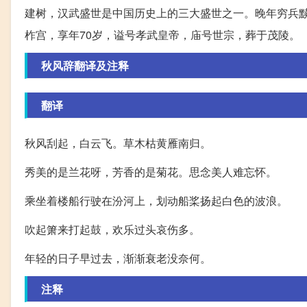
建树，汉武盛世是中国历史上的三大盛世之一。晚年穷兵黩
柞宫，享年70岁，谥号孝武皇帝，庙号世宗，葬于茂陵。
秋风辞翻译及注释
翻译
秋风刮起，白云飞。草木枯黄雁南归。
秀美的是兰花呀，芳香的是菊花。思念美人难忘怀。
乘坐着楼船行驶在汾河上，划动船桨扬起白色的波浪。
吹起箫来打起鼓，欢乐过头哀伤多。
年轻的日子早过去，渐渐衰老没奈何。
注释