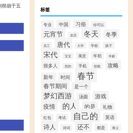
刘彻崩于五
标签
习俗
中国
专业
你可以
冬天
元宵节
冬季
农历
唐代
学校
孩子
员工
大学
宋代
年初
寓意
宝宝
年龄
攻略
很多人
手机
技能
您的
春节
新年
时间
春节期间
是一个
梦幻西游
游戏
汤圆
的人
疫情
的是
礼物
自己的
英语
红包
考试
诗人
还不
都是
诗词
释义