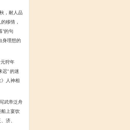
秋，耐人品
人的移情，
”的句
自身理想的
于元狩年
迟” 的迷
歌》人神相
写武帝泛舟
楼船上宴饮
泛、济、