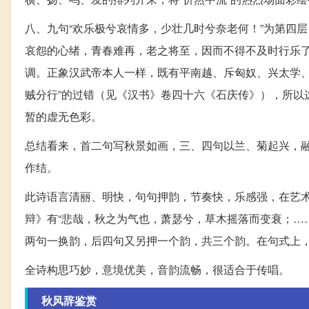
八、九句“欢乐极兮哀情多，少壮几时兮奈老何！”为第四
哀怨的心绪，青春难再，老之将至，因而不得不及时行乐
调。正象汉武帝本人一样，既有平南越、斥匈奴、兴太学、
贼分行”的过错（见《汉书》卷四十六《石庆传》），所以
暂的虚无色彩。
总结看来，首二句写秋景如画，三、四句以兰、菊起兴，
作结。
此诗语言清丽、明快，句句押韵，节奏快，乐感强，在艺
辩》有“悲哉，秋之为气也，萧瑟兮，草木摇落而变衰；…
两句一换韵，后四句又另押一个韵，共三个韵。在句式上，
全诗构思巧妙，意境优美，音韵流畅，很适合于传唱。
秋风辞鉴赏