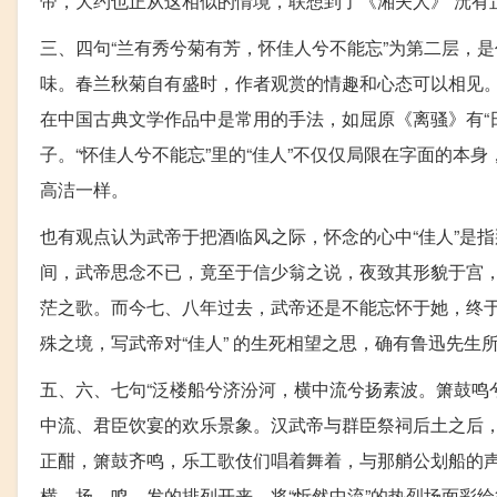
帝，大约也正从这相似的情境，联想到了《湘夫人》“沅有
三、四句“兰有秀兮菊有芳，怀佳人兮不能忘”为第二层，
味。春兰秋菊自有盛时，作者观赏的情趣和心态可以相见
在中国古典文学作品中是常用的手法，如屈原《离骚》有“
子。“怀佳人兮不能忘”里的“佳人”不仅仅局限在字面的
高洁一样。
也有观点认为武帝于把酒临风之际，怀念的心中“佳人”是指
间，武帝思念不已，竟至于信少翁之说，夜致其形貌于宫，
茫之歌。而今七、八年过去，武帝还是不能忘怀于她，终
殊之境，写武帝对“佳人” 的生死相望之思，确有鲁迅先生所
五、六、七句“泛楼船兮济汾河，横中流兮扬素波。箫鼓鸣
中流、君臣饮宴的欢乐景象。汉武帝与群臣祭祠后土之后
正酣，箫鼓齐鸣，乐工歌伎们唱着舞着，与那艄公划船的
横、扬、鸣、发的排列开来，将“忻然中流”的热烈场面彩