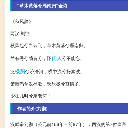
“草木黄落兮雁南归”全诗
《秋风辞》
两汉 刘彻
秋风起兮白云飞，草木黄落兮雁南归。
佳人
兰有秀兮菊有芳，怀
兮不能忘。
楼船
泛
兮济汾河，横中流兮扬素波。
箫鼓鸣兮发棹歌，欢乐极兮哀情多。
少壮几时兮奈老何！
作者简介(刘彻)
汉武帝刘彻（公元前156年－前87年），西汉的第7位