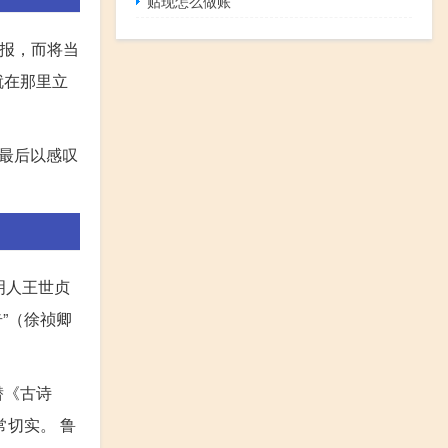
贴现怎么做账
捷报，而将当
就在那里立
最后以感叹
明人王世贞
”（徐祯卿
潜《古诗
常切实。 鲁