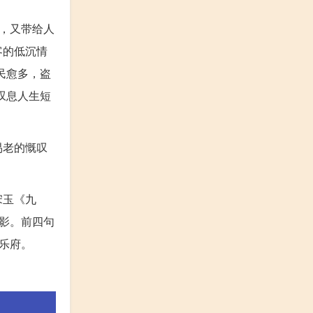
，又带给人
客的低沉情
民愈多，盗
叹息人生短
易老的慨叹
宋玉《九
影。前四句
乐府。