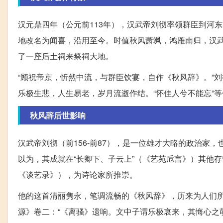
汉元鼎四年（公元前113年），汉武帝刘彻率领群臣到河
地改名为闻喜，沿用至今。时值秋风萧飒，鸿雁南归，汉
了一座后土祠来祭祠大地。
“顾祝帝京，忻然中流，与群臣饮宴，自作《秋风辞》。”
乐极生悲，人生易老，岁月流逝作结。“怀佳人兮不能忘”等
秋风辞后世影响
汉武帝刘彻（前156-前87），是一位雄才大略的政治家
以为，其成就在“长卿下、子云上”（《艺苑卮言》）其他
《谈艺录》），为诗论家所推崇。
他的这首清丽隽永，笔调流畅的《秋风辞》，历来为人们
源》卷二：“《离骚》遗响。文中子谓乐极哀来，其悔心之萌