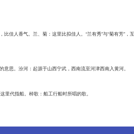
，比佳人香气。兰、菊：这里比拟佳人。“兰有秀”与“菊有芳”，
”的意思。汾河：起源于山西宁武，西南流至河津西南入黄河。
桨。这里代指船。棹歌：船工行船时所唱的歌。