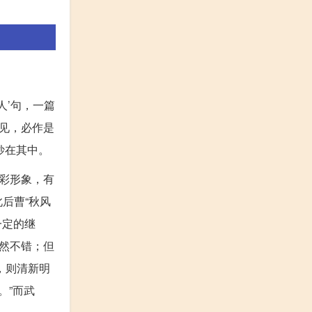
人’句，一篇
见，必作是
妙在其中。
彩形象，有
后曹“秋风
一定的继
然不错；但
，则清新明
。”而武