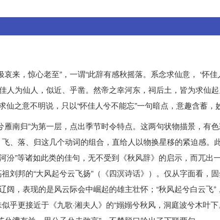
哀来，惊心老至”，一谓“此辞有感秋摇落。系念求仙意， ‘怀佳
以佳人为仙人，似近、乎凿。然帝之幸河东，祠后土，皆为求仙起
中求仙之意不明说，只以“怀佳人兮不能忘”一句暗点，意趣含蓄，
兮雁南归”为第一层，点出季节时令特点。这两句状物描景，有色
飞、落、归这几个动词的组合，直给人以物换星移的紧迫感。此
渡河汾”等诸如此类的佳句，无不受到《秋风辞》的启示，而兀出
祖刘邦的“大风起兮云飞扬”（《四溟诗话》）。仅从字面看，固
莽辽阔，表现的是风云际会中崛起的雄主壮怀；“秋风起兮白云飞”
似乎更接近于《九歌·湘夫人》的“嫋嫋兮秋风，洞庭波兮木叶下