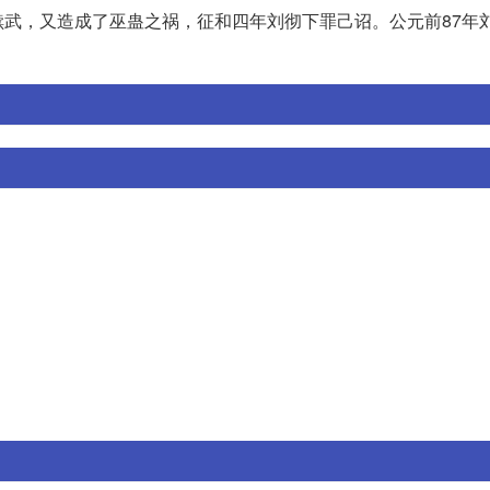
武，又造成了巫蛊之祸，征和四年刘彻下罪己诏。公元前87年