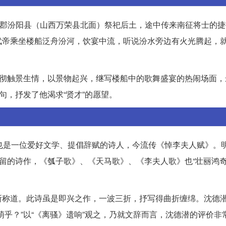
东郡汾阳县（山西万荣县北面）祭祀后土，途中传来南征将士的
武帝乘坐楼船泛舟汾河，饮宴中流，听说汾水旁边有火光腾起，
刘彻触景生情，以景物起兴，继写楼船中的歌舞盛宴的热闹场面，
句，抒发了他渴求“贤才”的愿望。
，也是一位爱好文学、提倡辞赋的诗人，今流传《悼李夫人赋》。
存留的诗作，《瓠子歌》、《天马歌》、《李夫人歌》也“壮丽鸿奇
所称道。此诗虽是即兴之作，一波三折，抒写得曲折缠绵。沈德
乎？”以“《离骚》遗响”观之，乃就文辞而言，沈德潜的评价非