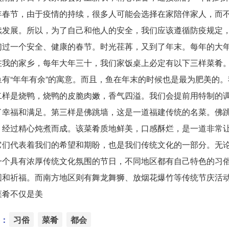
年春节，由于疫情的持续，很多人可能会选择在家陪伴家人，而
续发展。所以，为了自己和他人的安全，我们应该遵循防疫规定
们过一个安全、健康的春节。时光荏苒，又到了年末。每年的大
在我的家乡，每年大年三十，我们家饭桌上必定有以下三样菜肴
有“年年有余”的寓意。而且，鱼在年末的时候也是最为肥美的。
二样是烧鸭，烧鸭的皮脆肉嫩，香气四溢。我们会提前用特制的
了幸福和满足。第三样是佛跳墙，这是一道福建传统的名菜。佛
，经过精心炖煮而成。该菜肴质地鲜美，口感酥烂，是一道非常
它们代表着我们的希望和期盼，也是我们传统文化的一部分。无
一个具有浓厚传统文化氛围的节日，不同地区都有自己特色的习
圆和祈福。而南方地区则有舞龙舞狮、放烟花爆竹等传统节庆活
菜肴不仅是美
：
习俗
菜肴
都会