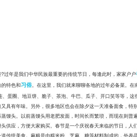
些?过年是我们中华民族最重要的传统节日，每逢此时，家家户户
习俗
自的特色和
。在这里，我们就来聊聊各地的过年必备菜。在
连、蛋圈、地豆饼、脆子、茶泡、牛巴、瓜子、开口笑等等，这
口又具有年味。另外，很多地区也会在除夕这一天准备面食，特
再蒸馒头。以前蒸馒头用老肥发面，时间长而繁琐，而现在则普
馒头供应，方便大家购买。春节是一个庆祝春天来临的节日，人
一道传统美食。麻糍是由糯米粉、芝麻、糖等材料制成的，外表