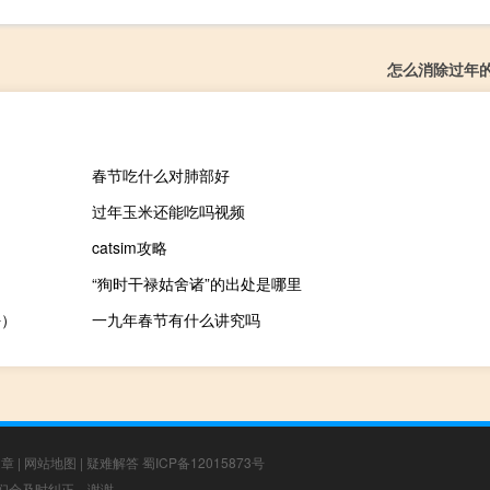
怎么消除过年
春节吃什么对肺部好
过年玉米还能吃吗视频
catsim攻略
“狥时干禄姑舍诸”的出处是哪里
好）
一九年春节有什么讲究吗
文章
|
网站地图
|
疑难解答
蜀ICP备12015873号
，我们会及时纠正，谢谢