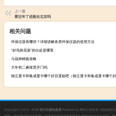
上一篇
要过年了还能去北京吗
相关问题
环保仪器有哪些？详细讲解各类环保仪器的使用方法
“好鸟挨花落”的出处是哪里
斗战神精炼攻略
大年初二麻辣烫开门吗
独立显卡和集成显卡哪个好百度贴吧（独立显卡和集成显卡哪个
Copyright © 2012 - 2026
四川仪器信息港
Powered by
网站分类目录
|
精选推荐
声明：本站内容来自互联网，如信息有错误可发邮件到f_fb#foxmail.com说明