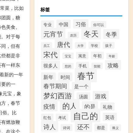
家常菜，比如
标签
和团圆，糖
习俗
中国
专业
你可以
特色美食。
冬天
元宵节
冬季
农历
能。对于每
唐代
不同，但有
学校
孩子
员工
大学
宋代
这些都是非
年初
寓意
宝宝
年龄
攻略
还有一样东
很多人
手机
技能
您的
春节
着新的一年
新年
时间
重要的一
春节期间
是一个
像元宝，象
梦幻西游
游戏
汤圆
地方，春节
的人
疫情
的是
礼物
习俗。比
自己的
英语
红包
考试
还有燃放鞭
诗人
还不
都是
诗词
释义
来。在这个