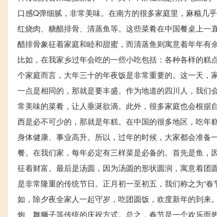
口感Q弹细腻，非常美味。在南方的很多家庭里，麻糍几
红烧肉、糖醋排骨、清蒸鱼等。这些菜肴在中国餐桌上一
醋排骨象征着家庭和睦和甜蜜，而清蒸鱼则寓意着年年有
比如，在我家乡过年会吃的一些小吃包括：各种各样的糕
个家庭而言，大年三十的年夜饭是非常重要的。这一天，
一点是相同的，那就是要丰盛。作为地道的四川人，我们
常美味的菜肴，让人垂涎欲滴。此外，很多家庭也会根据
西是必不可少的，那就是年糕。在中国的很多地区，吃年糕
身体健康、事业高升。所以，过年的时候，大家都会准备
餐。在我们家，每年必定有三样菜是必备的。首先是鱼，因
征着财富。最后是汤圆，因为汤圆的形状圆润，寓意着团
是非常隆重的传统节日。正月初一至初五，我们称之为“春
如，除夕夜全家人一起守岁，吃团圆饭，欢度新年的到来
炮、舞狮子等传统的庆祝方式。总之，春节是一个欢乐而