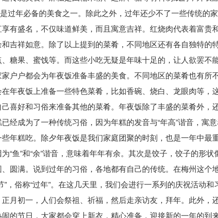
乎是过年必备的美食之一。除此之外，过年还少不了一些传统的
直享有盛名，不仅味道鲜美，而且寓意吉祥。红烧肉代表着富贵
余和吉祥如意。除了以上提到的菜肴，不同地区还有各自独特的
点、糖果、蜜饯等。而这些小吃无疑是年味十足的，让人欲罢不
家家户户都会为年夜饭准备丰盛的美食。不同地区的菜肴也有所
会在年夜饭上准备一些特色菜肴，比如香碗、烧白、龙眼肉等，
自己喜好和习俗来准备其他的菜肴。年夜饭除了丰盛的菜肴外，
已经成为了一种传统习俗，因为年糕的发音与“年高”谐音，寓意
一些年糕吃。除夕年夜饭是我们家庭团聚的时刻，也是一年中最
为“鱼”和“余”谐音，意味着年年有余。其次是饺子，饺子的形状
圆、圆满。说到过年的习俗，各地都有自己的传统。在梅州这个
节”，俗称“过年”。在这几天里，我们会进行一系列的庆祝活动和
。正月初一，人们会祭祖、祈福，然后走亲访友，拜年。此外，
热闹的节日，大家都会穿上新衣，精心准备，迎接新的一年的到