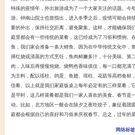
特殊的疫情年，外出旅游成为了一个大家关注的话题。今
游。钟南山院士也曾指出，进入冬季之后，疫情可能会持
要的外出，保持社交距离，避免聚集。这样，才能确保我
庭里都会有一些传统的菜肴，这已经成为了习俗和惯例。
鱼，我们家会准备一条大鲤鱼。因为在中华传统文化中，鱼
择红烧或清蒸的方式烹饪，鱼肉鲜嫩多汁，十分美味。第
肉，入味后再慢慢炖烧。烧鸭色香味俱佳，每一口都充满
为主料，配以瑶柱、鸽蛋、鱼翅、瑶柱、花菇等高档食材
佳肴。以上就是我们家庭饭桌上每年必定有的三样菜肴，
是平时，这几样菜肴都是我们一家人喜欢的美食。春节是
动。比如，北方地区一般会在除夕之夜吃饺子，象征着团
庭都会根据自己的喜好和习俗来庆祝春节。总之，过年的
网络标签