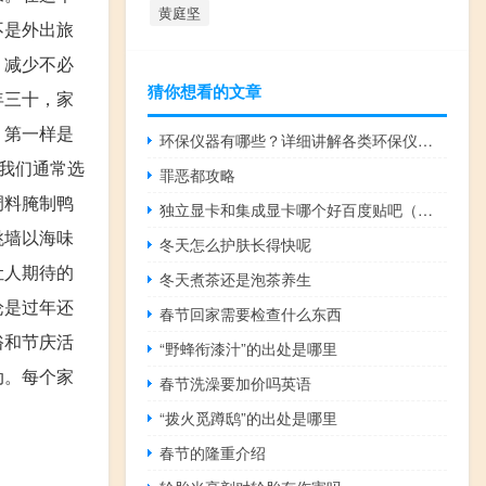
黄庭坚
不是外出旅
，减少不必
猜你想看的文章
年三十，家
。第一样是
环保仪器有哪些？详细讲解各类环保仪器的使用方法
我们通常选
罪恶都攻略
调料腌制鸭
独立显卡和集成显卡哪个好百度贴吧（独立显卡和集成显卡哪个好）
跳墙以海味
冬天怎么护肤长得快呢
让人期待的
冬天煮茶还是泡茶养生
论是过年还
春节回家需要检查什么东西
俗和节庆活
“野蜂衔漆汁”的出处是哪里
动。每个家
春节洗澡要加价吗英语
“拨火觅蹲鸱”的出处是哪里
春节的隆重介绍