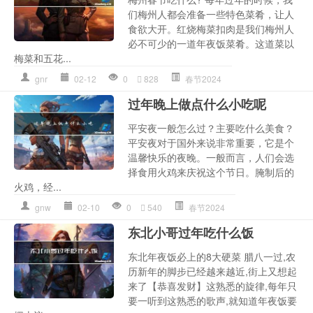
们梅州人都会准备一些特色菜肴，让人
食欲大开。红烧梅菜扣肉是我们梅州人
必不可少的一道年夜饭菜肴。这道菜以
梅菜和五花...
gnr
02-12
0
828
春节2024
过年晚上做点什么小吃呢
平安夜一般怎么过？主要吃什么美食？
平安夜对于国外来说非常重要，它是个
温馨快乐的夜晚。一般而言，人们会选
择食用火鸡来庆祝这个节日。腌制后的
火鸡，经...
gnw
02-10
0
540
春节2024
东北小哥过年吃什么饭
东北年夜饭必上的8大硬菜 腊八一过,农
历新年的脚步已经越来越近,街上又想起
来了【恭喜发财】这熟悉的旋律,每年只
要一听到这熟悉的歌声,就知道年夜饭要