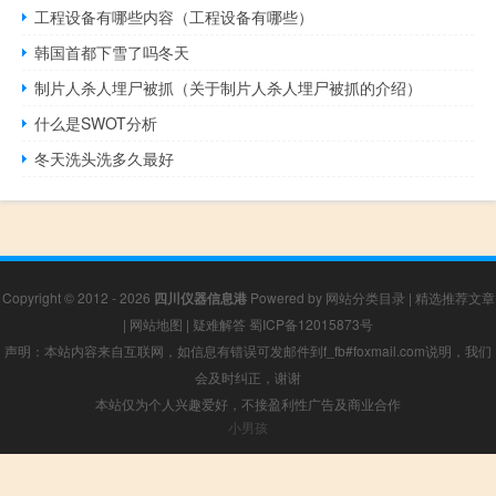
工程设备有哪些内容（工程设备有哪些）
韩国首都下雪了吗冬天
制片人杀人埋尸被抓（关于制片人杀人埋尸被抓的介绍）
什么是SWOT分析
冬天洗头洗多久最好
Copyright © 2012 - 2026
四川仪器信息港
Powered by
网站分类目录
|
精选推荐文章
|
网站地图
|
疑难解答
蜀ICP备12015873号
声明：本站内容来自互联网，如信息有错误可发邮件到f_fb#foxmail.com说明，我们
会及时纠正，谢谢
本站仅为个人兴趣爱好，不接盈利性广告及商业合作
小男孩