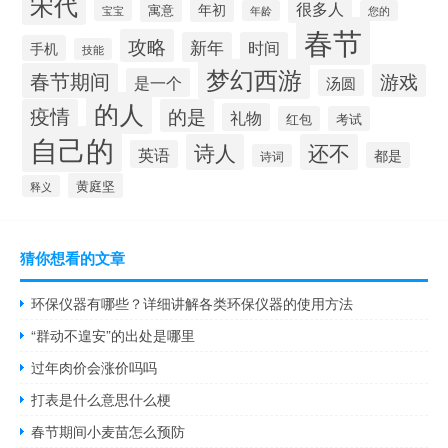
宋代
很多人
年初
寓意
宝宝
年龄
您的
春节
攻略
新年
时间
手机
技能
梦幻西游
春节期间
游戏
是一个
汤圆
的人
疫情
的是
礼物
红包
考试
自己的
诗人
还不
英语
都是
诗词
黄庭坚
释义
猜你想看的文章
环保仪器有哪些？详细讲解各类环保仪器的使用方法
“群动不遑安”的出处是哪里
过年肉价会涨价吗吗
打表是什么意思什么梗
春节期间小麦苗怎么预防