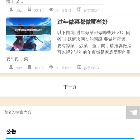
摆上议...
dbx
02-10
0
371
春节2024
过年做菜都做哪些好
以下围绕“过年做菜都做哪些好-ZOL问
答”主题解决网友的困惑 要做年夜饭。
要有凉菜，炒菜，鱼，肉，请推荐做法
可以吗? 过年的年夜饭是家庭团聚的重
要时刻，菜...
gnz
02-09
0
812
春节2024
下一页
☚
公告