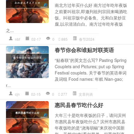
南北方过年买什么好 南方过年吃年夜饭
之前要叫祖宗,即邀列祖列宗回来喝酒吃
饭。叫祖宗饭中必备鱼、元和白菜炒豆
腐,以示清清白白。南方过年吃年夜饭
之...
nbf
02-17
0
885
春节2024
春节你会和谁贴对联英语
“贴春联”的英文怎么写? Pasting Spring
Couplets and Pictures; put up Spring
Festival couplets. 关于春节的英语单词
及词组 Food names: 年糕 Nian-gao;
r...
cjn
02-15
0
277
文章列表
惠民县春节吃什么好
大年三十是吃年夜饭的日子，请问滨州
市惠民县年夜饭吃什么? 滨州市惠民县
年夜饭吃的是“浇海胡椒”来庆祝中国新
年。虽然“扣肉”看似简单，但要做到真