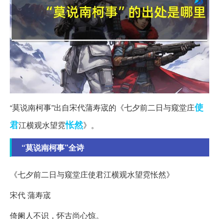
使
“莫说南柯事”出自宋代蒲寿宬的《七夕前二日与窥堂庄
君
怅然
江横观水望霓
》。
“莫说南柯事”全诗
《七夕前二日与窥堂庄使君江横观水望霓怅然》
宋代 蒲寿宬
倚阑人不识，怀古尚心惊。