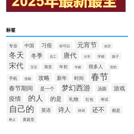
标签
元宵节
习俗
中国
专业
你可以
农历
冬天
唐代
冬季
学校
孩子
员工
大学
宋代
很多人
年初
寓意
宝宝
年龄
您的
春节
攻略
新年
时间
手机
技能
梦幻西游
春节期间
游戏
是一个
汤圆
的人
疫情
的是
礼物
红包
考试
自己的
诗人
还不
英语
都是
诗词
黄庭坚
释义