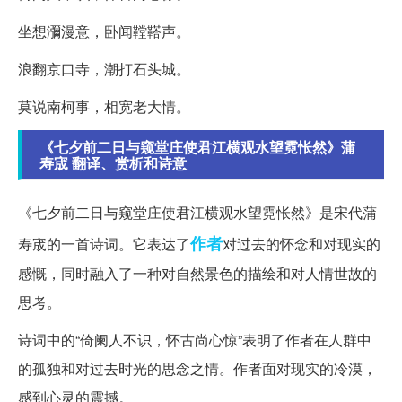
坐想瀰漫意，卧闻鞺鞳声。
浪翻京口寺，潮打石头城。
莫说南柯事，相宽老大情。
《七夕前二日与窥堂庄使君江横观水望霓怅然》蒲
寿宬 翻译、赏析和诗意
《七夕前二日与窥堂庄使君江横观水望霓怅然》是宋代蒲
作者
寿宬的一首诗词。它表达了
对过去的怀念和对现实的
感慨，同时融入了一种对自然景色的描绘和对人情世故的
思考。
诗词中的“倚阑人不识，怀古尚心惊”表明了作者在人群中
的孤独和对过去时光的思念之情。作者面对现实的冷漠，
感到心灵的震撼。