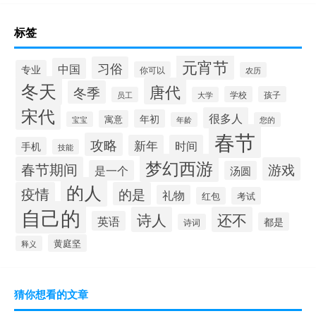
标签
元宵节
习俗
中国
专业
你可以
农历
冬天
唐代
冬季
学校
孩子
员工
大学
宋代
很多人
年初
寓意
宝宝
年龄
您的
春节
攻略
新年
时间
手机
技能
梦幻西游
春节期间
游戏
是一个
汤圆
的人
疫情
的是
礼物
红包
考试
自己的
诗人
还不
英语
都是
诗词
黄庭坚
释义
猜你想看的文章