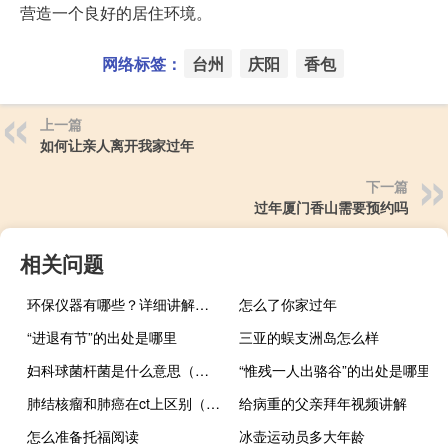
营造一个良好的居住环境。
网络标签：
台州
庆阳
香包
上一篇
如何让亲人离开我家过年
下一篇
过年厦门香山需要预约吗
相关问题
环保仪器有哪些？详细讲解各类环保仪器的使用方法
怎么了你家过年
“进退有节”的出处是哪里
三亚的蜈支洲岛怎么样
妇科球菌杆菌是什么意思（妇科球菌是什么意思）
“惟残一人出骆谷”的出处是哪里
肺结核瘤和肺癌在ct上区别（肺结核瘤和肺癌区别）
给病重的父亲拜年视频讲解
怎么准备托福阅读
冰壶运动员多大年龄